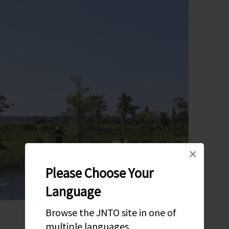
×
Please Choose Your
Language
Browse the JNTO site in one of
multiple languages