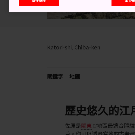
Katori-shi, Chiba-ken
關鍵字
地圖
歷史悠久的江
佐原是
關東
地區最適合體驗
戶。你可以透過當地的古老