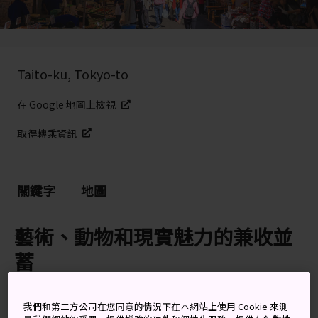
Taito-ku, Tokyo-to
在 Google 地圖上檢視
取得轉乘資訊
關鍵字
地圖
藝術、動物和現實魅力的兼收並
蓄
東京不容錯過的著名景點如此之多，上野區有時就會被忽
我們和第三方公司在您同意的情況下在本網站上使用 Cookie 來測
視。但這裡有
阿美橫丁
商店街，有
上野公園
，還有大