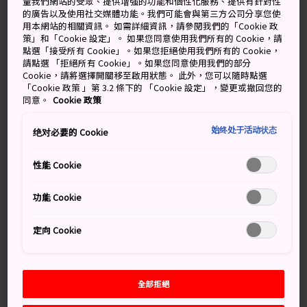
量我們網站的受眾、提供增強的功能和個性化服務、提供有針對性
批藝術畫廊和博物館，因此在你的東京之旅中，上野理應
的廣告以及使用社交媒體功能。我們可能會與第三方公司分享您使
佔有一席之地。
用本網站的相關資訊。 如需詳細資訊，請參閱我們的「Cookie 政
策」和「Cookie 設定」。 如果您同意使用我們所有的 Cookie，請
點選「接受所有 Cookie」。如果您拒絕使用我們所有的 Cookie，
請點選 「拒絕所有 Cookie」。如果您同意使用我們的部分
Cookie，請將選擇開關移至啟用狀態。 此外，您可以隨時點選
別錯過
「Cookie 政策 」第 3.2 條下的 「Cookie 設定」，變更或撤回您的
同意。
Cookie 政策
上野動物園的熊貓
始终处于活动状态
绝对必要的 Cookie
在上野公園參觀各個博物館
性能 Cookie
探索阿美橫丁和上野的其他偏僻街道
功能 Cookie
交通方式
定向 Cookie
上野是 JR 山手線的主要車站之一，與東京車站相距四
站，同時也有銀座線和日比穀線經過。前往日本西海岸和
全部拒絕
東北部的新幹線也經過上野。