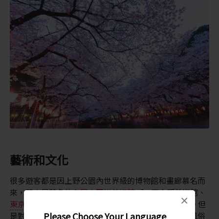
藝術和文化
很多遊客都是因上野公園內世界級的博物館和畫廊慕名而
來，其中最著名的有
國立西洋美術館
、東京都美術館、
×
東京國立博物館
、國立科學博物館和東京文化會館。但
Please Choose Your Language
是對國際遊客而言，其中最特別、最有趣的當屬下町風俗