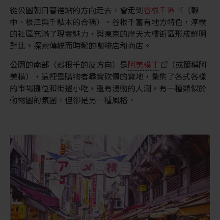
從公園朝日暮裡站的方向走去，會走到
谷根千區
（穀
中、根津與千駄木的合稱）。谷根千富有地方特色，淳樸
的社區充滿了現實魅力，與東京的摩天大樓街區形成鮮明
對比。探索傳統而時髦的咖啡店和商店。
公園的南部（穀根千的反方向）是
阿美橫丁
（或簡稱阿
美橫），這裡是購物者尋寶砍價的寶地，彙集了各式各樣
的市場攤位和街邊小吃，還有湧動的人潮，有一種類似於
動物園的氛圍，但卻是另一種風格。