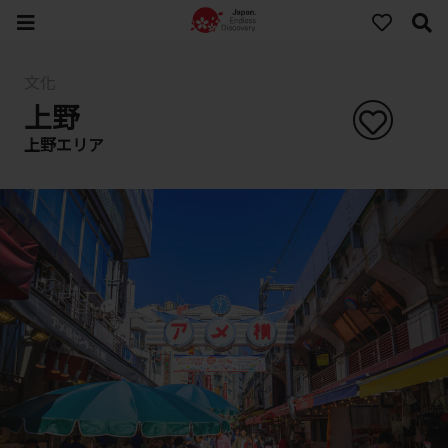
文化
上野
上野エリア