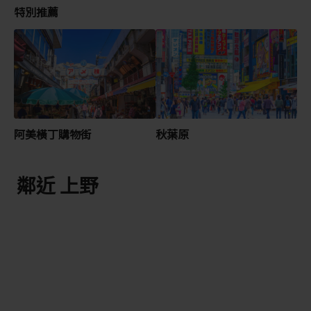
特別推薦
阿美橫丁購物街
秋葉原
鄰近 上野