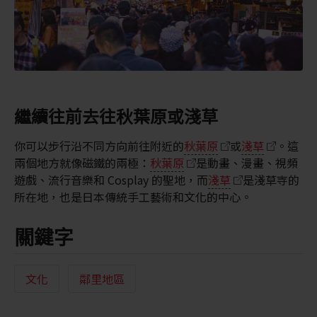
繼續往前去往秋葉原或淺草
你可以步行沿不同方向前往附近的
秋葉原
或
淺草
。這
兩個地方就像磁鐵的兩極：
秋葉原
是動畫、漫畫、視頻
遊戲、流行音樂和 Cosplay 的聖地，而
淺草
是淺草寺的
所在地，也是日本傳統手工藝術和文化的中心。
關鍵字
文化
鄰里地區