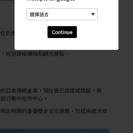
Continue
部位於車站的步行距離之內。你也可以租一天單
士，巡迴穿梭購物和觀光景點。
存的日本傳統倉庫，現在皆已改建成旅館、商
大部分集中在市中心。
與明治時期的重要歷史文化建築，包括兩處大商