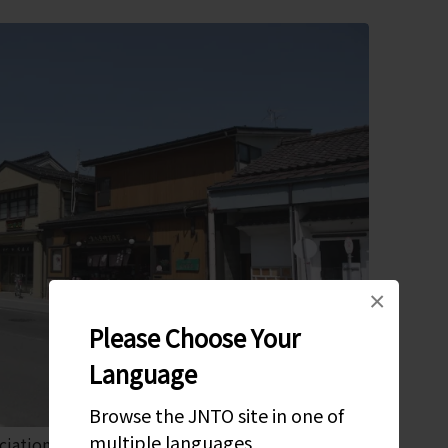
×
Please Choose Your
Language
Browse the JNTO site in one of
multiple languages
ciation