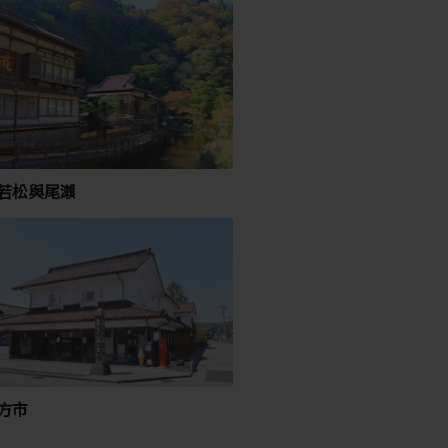
若松與尾瀨
方市