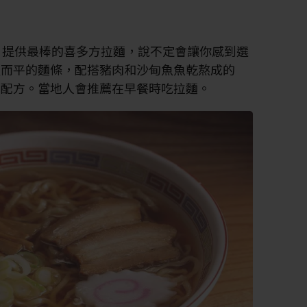
店，提供最棒的喜多方拉麵，說不定會讓你感到選
粗而平的麵條，配搭豬肉和沙甸魚魚乾熬成的
門配方。當地人會推薦在早餐時吃拉麵。