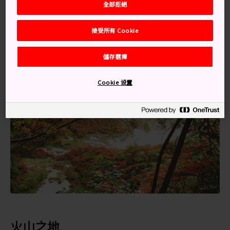
從札幌出發，乘坐特快列車只需 90 分鐘，乘坐地方電車
全部拒絕
則需要 2 小時。登別站有巴士前往溫泉區。
接受所有 Cookie
儲存選擇
Cookie 设置
火山之地