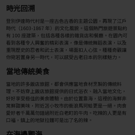
時光回溯
登別伊達時代村是一座古色古香的主題公園，再現了江戶
時代（1603-1867 年）的文化風貌。這個熱門旅遊景點約
有 100 座建築，包括各種各樣的雜貨店和餐廳。在園內可
看到各種令人興奮的精彩表演，像是傳統舞蹈表演，以及
重現歷史的忍者和武士表演，場面扣人心弦。種種奇觀讓
你宛若置身另一時代，可以感受古老日本的別樣魅力。
當地傳統美食
當地的許多飯店旅館，都會供應當地食材烹製的傳統料
理。不妨穿上飯店旅館提供的日式浴衣、融入當地文化，
好好享受極佳的美食體驗。由於位置靠海，這裡的海鮮非
常鮮甜美味，附近苫小牧市的衝浪馬珂蛤更是一絕。肉食
愛好者千萬萬勿錯過附近白老町的牛肉。吃辣的人更是有
口福，鎮上的地獄拉麵可是出了名的辣。
在海邊觀海