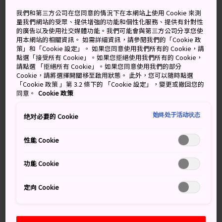
我們和第三方公司在您同意的情況下在本網站上使用 Cookie 來測
量我們網站的受眾、提供增強的功能和個性化服務、提供有針對性
的廣告以及使用社交媒體功能。我們可能會與第三方公司分享您使
萬勿錯過
用本網站的相關資訊。 如需詳細資訊，請參閱我們的「Cookie 政
策」和「Cookie 設定」。 如果您同意使用我們所有的 Cookie，請
點選「接受所有 Cookie」。如果您拒絕使用我們所有的 Cookie，
地獄谷火山區
請點選 「拒絕所有 Cookie」。如果您同意使用我們的部分
Cookie，請將選擇開關移至啟用狀態。 此外，您可以隨時點選
邂逅小鎮各處的魔鬼雕像
「Cookie 政策 」第 3.2 條下的 「Cookie 設定」，變更或撤回您的
觀看武士和忍者演出
同意。
Cookie 政策
始终处于活动状态
绝对必要的 Cookie
交通方式
性能 Cookie
登別市中心臨近海岸，往內陸方向前進，搭巴士僅 15 分
功能 Cookie
鐘車程，便可抵達溫泉小鎮和地獄谷。
定向 Cookie
札幌與登別之間有多趟往返巴士，通常還會開到當地旅
館。