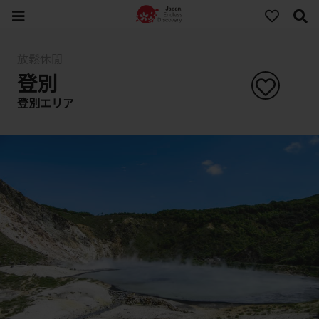
放鬆休閒
登別
登別エリア