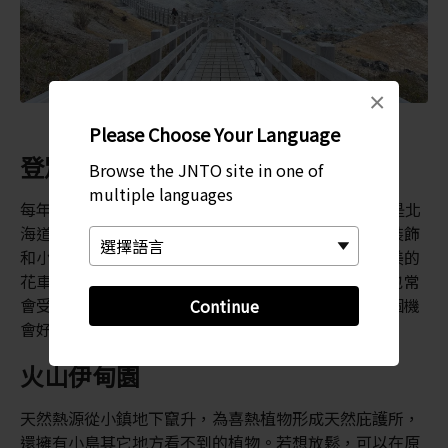
×
Please Choose Your Language
登別地獄祭
Browse the JNTO site in one of
multiple languages
每年 8 月下旬，登別的溫泉區都會舉辦登別地獄祭，是北
海道最著名的地方節慶之一。「地獄祭」期間，燈籠裝飾
和小吃攤位會遍佈小鎮主街，而身著盛裝的人們和精美的
花車，則會穿梭於大街小巷，場面熱鬧非凡。圍觀者也常
會受邀加入遊行隊伍，一起「群魔亂舞」，可以趁這個機
Continue
會好好裝扮一下，共享節慶。
火山伊甸園
天然熱源從小鎮地下竄升，為喜熱植物形成天然庇護所，
還擁有小島其它地方看不到的植物。若想放鬆，可以在原