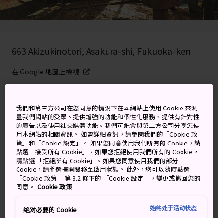
663 Akizukinotori, Asakura-shi, Fukuoka-ken
在 Google 地圖上檢視
取得轉乘資訊
我們和第三方公司在您同意的情況下在本網站上使用 Cookie 來測
量我們網站的受眾、提供增強的功能和個性化服務、提供有針對性
的廣告以及使用社交媒體功能。我們可能會與第三方公司分享您使
關鍵字
地圖
用本網站的相關資訊。 如需詳細資訊，請參閱我們的「Cookie 政
策」和「Cookie 設定」。 如果您同意使用我們所有的 Cookie，請
點選「接受所有 Cookie」。如果您拒絕使用我們所有的 Cookie，
黑澤明和喬治盧卡斯帶來靈感的
請點選 「拒絕所有 Cookie」。如果您同意使用我們的部分
Cookie，請將選擇開關移至啟用狀態。 此外，您可以隨時點選
山頂城堡
「Cookie 政策 」第 3.2 條下的 「Cookie 設定」，變更或撤回您的
同意。
Cookie 政策
秋月氏族是一個勢力強大的封建家族，福岡縣大部分地區
始终处于活动状态
绝对必要的 Cookie
都曾是其領地，
秋月城跡
就是這個氏族的城堡。這裡的