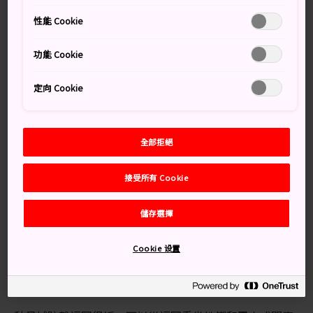
建築風格和歷史背景，曾為黑澤明和喬治·盧卡斯
性能 Cookie
(George Lucas) 這兩位大導演帶來無窮的靈感。
城堡和周邊小鎮擁有悠久的歷史，由於地方不大，一日就
功能 Cookie
可以逛完。
定向 Cookie
萬勿錯過：
全部拒絕
秋月城跡的小神社和紀念碑
接受所有 Cookie
秋月的中央大道，春天街道兩旁的櫻花盛開
儲存選擇
在古處山進行半日徒步
Cookie 设置
交通方式