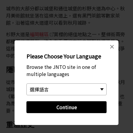
城市的大部分都以城堡和通往城堡的杉野大道為中心。秋
月美術館就坐落在這條大道上，還有黑門茶館等數家茶
館，沿著這條大道還可以看到秋月城跡。
杉野大道是
福岡轄區
賞櫻的絕佳地點之一。整條街兩旁
都種滿了櫻花樹，進入春季便迎來粉白鬥豔的爛漫景象。
×
這裡原來曾種著一片雪松，後來為了慶祝日本在日俄戰爭
中的勝利改種了櫻花樹。
Please Choose Your Language
Browse the JNTO site in one of
隱匿於山頂的城堡
multiple languages
從市中心的秋月城跡到山頂需要徒步 3 小時。古處和秋月
城跡是黑澤明 1958 年電影《戰國英豪》的靈感來源。
《戰國英豪》在現代流行文化中也起到了重要的作用，也
為喬治·盧卡斯的經典電影《星際大戰 I》劇本時帶來重
Continue
要。
重溫歷史