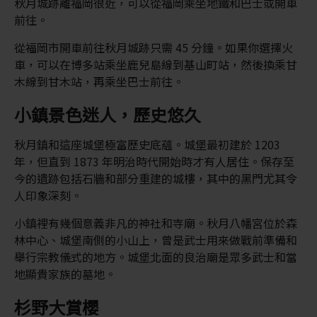
秋月城跡離福岡很近，可以從福岡乘坐地鐵和巴士或開車
前往。
從福岡市開車前往秋月城跡只需 45 分鐘。如果你選擇火
車，可以在博多站乘坐鹿兒島線到基山町站，然後換乘甘
木線到甘木站，再乘坐巴士前往。
小鎮景色迷人，歷史悠久
秋月鎮和這座城堡極富歷史底蘊。城堡最初建於 1203
年，但直到 1873 年明治時代開始時才有人居住。保存至
今的遺跡包括石牆和部分重建的城樓，其中的黑門尤其令
人印象深刻。
小鎮裡有幾個意義非凡的神社和寺廟。秋月八幡宮位於森
林中心、城堡南側的小山上，曾是武士用來做戰前準備和
舉行宗教儀式的地方。城堡北面的良治廟是眾多武士和當
地顯貴家族的墓地。
杉野大賞櫻