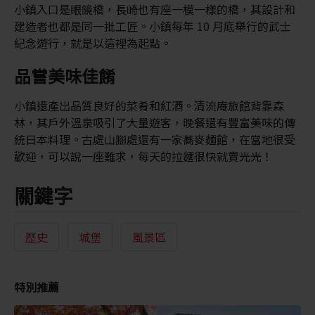
小鎮入口是眼鏡橋，長崎也有座一模一樣的橋，其設計和
建造者也都是同一批工匠。小鎮每年 10 月底舉行的武士
紀念遊行，就是以這裡為起點。
品嘗美味佳餚
小鎮還產出品質良好的菜肴和紅酒。清流庵旅館背靠森
林，其戶外溫泉吸引了大量遊客，晚餐還有豐富美味的傳
統日本料理。古處山腳處還有一家蕎麥麵館，在當地很受
歡迎，可以說一座難求，每天的拉麵很快就賣光光！
關鍵字
歷史
城堡
風景區
特別推薦