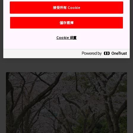
交通方式
接受所有 Cookie
表參道這條大街位於千代田線、銀座線及半藏門線的表參
儲存選擇
道站外。
如果你乘搭 JR 山手線，可在原宿站下車，沿著原宿主幹
Cookie 设置
道竹下通右側風景優美的林蔭大道步行，隨後即可抵達表
參道。