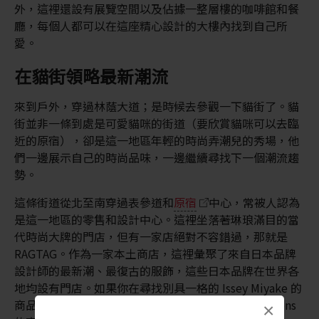
外，這裡還設有展覽空間以及佔據一整層樓的咖啡館和餐
廳，每個人都可以在這座精心設計的大樓內找到自己所
愛。
在貓街領略最新潮流
來到戶外，穿過林蔭大道；是時候去參觀一下貓街了。貓
街並非一條到處是可愛貓咪的街道（要欣賞貓咪可以去臨
近的原宿），卻是這一地區年輕的時尚弄潮兒的秀場，他
們一邊展示自己的時尚品味，一邊繼續尋找下一個潮流趨
勢。
這條街道從北至南穿過表參道和
原宿
中心，常被人認為
是這一地區的零售和設計中心。這裡坐落著琳琅滿目的當
代時尚大牌的門店，但有一家店絕對不容錯過，那就是
RAGTAG。作為一家本土商店，這裡彙聚了來自日本品牌
設計師的最新潮、最復古的服飾，這些日本品牌在世界各
地均設有門店。如果你在尋找別具一格的 Issey Miyake 的
商品，或想以經濟實惠的價格買到 Comme des Garçons
×