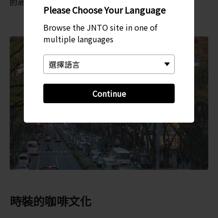
的商品，RAGTAG 都是你的不二之選。
Please Choose Your Language
Browse the JNTO site in one of
multiple languages
Continue
時裝的咖啡文化