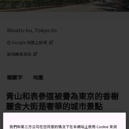
Minato-ku, Tokyo-to
在 Google 地圖上檢視
取得轉乘資訊
關鍵字
地圖
青山和表參道被譽為東京的香榭
麗舍大街是奢華的城市景點
如果說
原宿
是東京地區備受年輕人歡迎的時尚之都，那
表參道和青山就是為有品味的成年人提供更舒適的購物氣
我們和第三方公司在您同意的情況下在本網站上使用 Cookie 來測