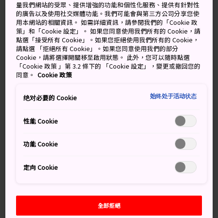
量我們網站的受眾、提供增強的功能和個性化服務、提供有針對性
氛。這裡坐落著數不勝數的高端時裝精品店、開創新的設
的廣告以及使用社交媒體功能。我們可能會與第三方公司分享您使
計公司，並且還可能體驗到全日本最時尚的咖啡館文化。
用本網站的相關資訊。 如需詳細資訊，請參閱我們的「Cookie 政
當你遊覽這座時尚之都時，可能會意識不到時間的流逝，
策」和「Cookie 設定」。 如果您同意使用我們所有的 Cookie，請
點選「接受所有 Cookie」。如果您拒絕使用我們所有的 Cookie，
並且也會在不知不覺中「掏空」自己的錢包。
請點選 「拒絕所有 Cookie」。如果您同意使用我們的部分
Cookie，請將選擇開關移至啟用狀態。 此外，您可以隨時點選
「Cookie 政策 」第 3.2 條下的 「Cookie 設定」，變更或撤回您的
同意。
Cookie 政策
別錯過
始终处于活动状态
绝对必要的 Cookie
在貓街購物時，欣賞東京的時尚達人在這一季的
性能 Cookie
穿著
前往東方市場和 Kiddy Land 選購各類紀念品，
功能 Cookie
這裡保留了戰後氛圍。
參觀位於表參道路易威登大樓的當代藝術和時尚
定向 Cookie
畫廊 Espace
全部拒絕