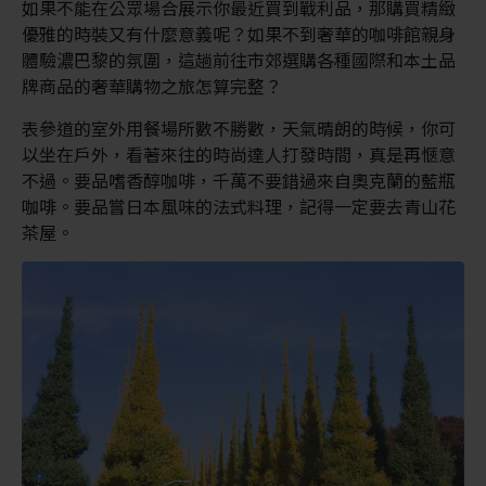
如果不能在公眾場合展示你最近買到戰利品，那購買精緻
優雅的時裝又有什麼意義呢？如果不到奢華的咖啡館親身
體驗濃巴黎的氛圍，這趟前往市郊選購各種國際和本土品
牌商品的奢華購物之旅怎算完整？
表參道的室外用餐場所數不勝數，天氣晴朗的時候，你可
以坐在戶外，看著來往的時尚達人打發時間，真是再愜意
不過。要品嗜香醇咖啡，千萬不要錯過來自奧克蘭的藍瓶
咖啡。要品嘗日本風味的法式料理，記得一定要去青山花
茶屋。