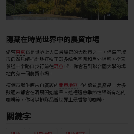
隱藏在時尚世界中的農貿市場
儘管
東京
是世界上人口最稠密的大都市之一，但這座城
市仍然見縫插針地打造了眾多綠色空間和戶外場所。從表
參道十字路口步行前往
澀谷
，你會看到聯合國大學的場
地內有一個農貿市場。
這個市場供應來自廣袤的
關東地區
的優質農產品，大多
數週末都會在清晨開始營業。這裡還會季節性舉辦有名的
咖啡節，你可以排隊品嘗世界上最香醇的咖啡。
關鍵字
購物
鄰里地區
購物街區