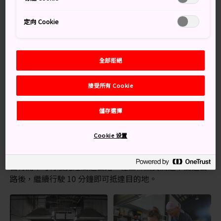
三條市
位於日本北部新潟縣中央，遊客可在此與老師傅攜
定向 Cookie
手製作獨一無二的刀器。三條鍛冶道場是由一群熱情的日
本工匠師傅經營，能讓你體驗各式各樣的冶鐵鍛造工作
坊。
全部拒絕
交通方式
接受所有 Cookie
你可以乘搭電車或自行開車前往三條鍛冶道場。
從東京乘搭上越新幹線至燕三條車站，轉搭彌彥線到達北
儲存選擇
三條車站。從北三條車站步行大約 3 分鐘即可到達道場。
此外，亦可直接從燕三條車站搭的士，車程大約 10 分
Cookie 设置
鐘。
自行開車可行駛北陸高速公路，在三條燕交流道下高速公
路後，繼續行駛 10 分鐘即可抵達目的地。