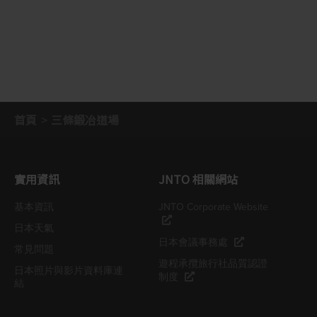
首頁
三條鍛冶道場
實用資訊
JNTO 相關網站
基本資訊
JNTO Corporate Website
日本天氣
日本會議事務處
常見問題
遊程承攬旅行社品質認證
日本照片與影片資料庫連
制度
結