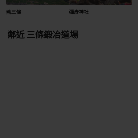
燕三條
彌彥神社
鄰近 三條鍛冶道場