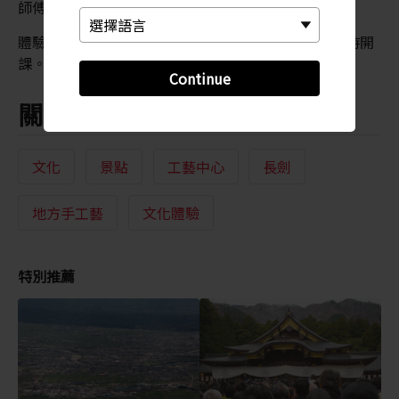
師傅們都非常樂意提供協助。
體驗課程是以日文授課，需要付費，且僅在師資充裕時開
課。在出發之前，請記得事先進行研究及預約。
Continue
關鍵字
文化
景點
工藝中心
長劍
地方手工藝
文化體驗
特別推薦