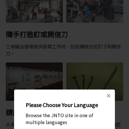
隨手打造釘或開信刀
三條鍛冶道場提供各類工作坊，包括傳統日式釘子和開信
刀。
×
Please Choose Your Language
請記得事先預約
Browse the JNTO site in one of
multiple languages
大多數參觀道場的遊客都沒有製作刀具的經驗，但是鐵匠