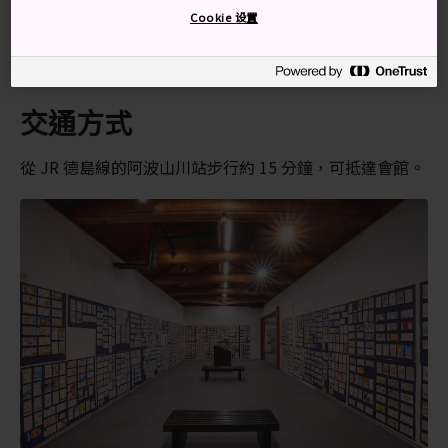
Cookie 设置
世界各地的藝術家都選用阿波和紙
和紙經久耐用，相比商用紙，保存期限更長
交通方式
從 JR 德島線的阿波山川站步行約 15 分鐘，可抵達會館。