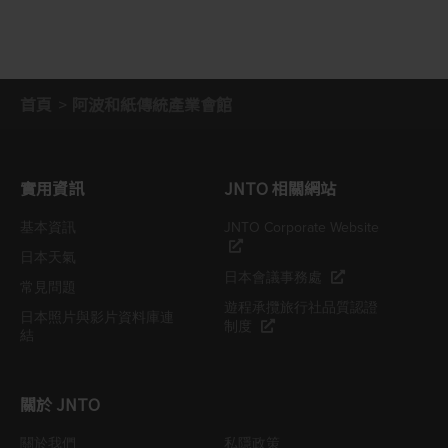
首頁
阿波和紙傳統產業會館
實用資訊
JNTO 相關網站
基本資訊
JNTO Corporate Website
日本天氣
日本會議事務處
常見問題
遊程承攬旅行社品質認證
日本照片與影片資料庫連
制度
結
關於 JNTO
關於我們
私隱政策