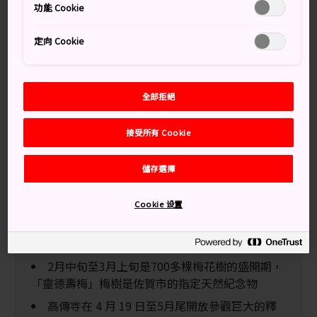
功能 Cookie
幹道，隱匿於小竹林之中。相傳，第二代藩主鍋島光茂死
後，山本常朝就是在這裡剃度出家。他捨棄武士身份，在
定向 Cookie
高傳寺第十一任住持了意和尚的指導下開始了嚴格的禪
修。
他也是在此寫成一本許多電影都曾經引用，並有口皆碑的
全部拒絕
書。武術迷務必前來致敬。這座與鍋島家族有淵源的禪宗
寺廟，是令人激賞的梅花和古老的歷史之交叉點。
接受所有 Cookie
儲存選擇
萬勿錯過
Cookie 设置
「基督燈籠」是一座 17 世紀的石燈籠，由第一
位獲准進入佐賀地區的道明會修士雕刻而成
2月中旬至3月上旬是700多棵梅花樹的盛開期，
「靈德壽梅」梅樹是佐賀市的指定天然紀念物
高傳寺在 4 月 19 日至5月尾開放參觀巨大的釋