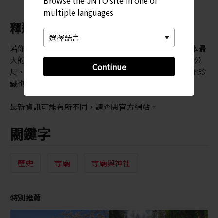
Browse the JNTO site in one of
multiple languages
釋迦涅槃像
若你剛好在 4 月 19 日至5月尾到訪，就有機會一睹日本最
大的涅槃像（即知名的臥佛圖）之一。這幅畫為高 16 公
Continue
尺，寬 6 公尺，且擁有超過 300 年的歷史。禪寺的其他珍
藏也會同時一起展出。
最新資訊可能有所不同，請查閱官方網站。
關鍵字
歷史
寺廟
寺廟與神社
特別推薦