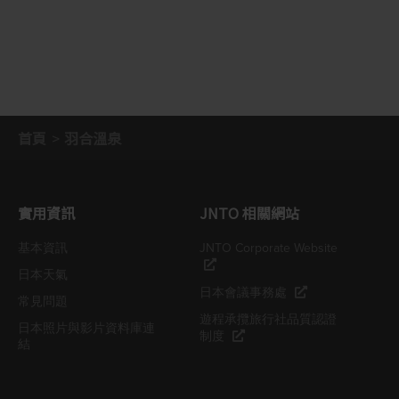
首頁
羽合溫泉
實用資訊
JNTO 相關網站
基本資訊
JNTO Corporate Website
日本天氣
日本會議事務處
常見問題
遊程承攬旅行社品質認證
日本照片與影片資料庫連
制度
結