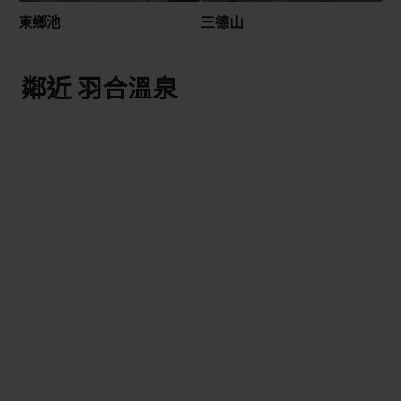
東鄉池
三德山
鄰近 羽合溫泉