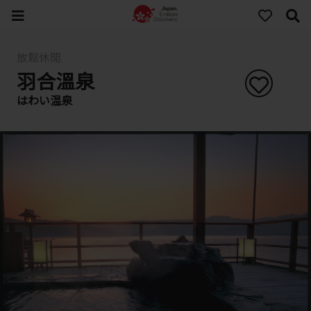
放鬆休閒
羽合溫泉
はわい温泉