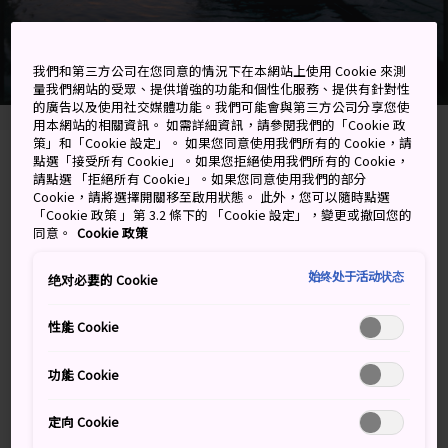
我們和第三方公司在您同意的情況下在本網站上使用 Cookie 來測
量我們網站的受眾、提供增強的功能和個性化服務、提供有針對性
的廣告以及使用社交媒體功能。我們可能會與第三方公司分享您使
用本網站的相關資訊。 如需詳細資訊，請參閱我們的「Cookie 政
策」和「Cookie 設定」。 如果您同意使用我們所有的 Cookie，請
點選「接受所有 Cookie」。如果您拒絕使用我們所有的 Cookie，
Yurihama, Tohaku-gun, Tottori-ken
請點選 「拒絕所有 Cookie」。如果您同意使用我們的部分
Cookie，請將選擇開關移至啟用狀態。 此外，您可以隨時點選
在 Google 地圖上檢視
「Cookie 政策 」第 3.2 條下的 「Cookie 設定」，變更或撤回您的
同意。
Cookie 政策
取得轉乘資訊
始终处于活动状态
绝对必要的 Cookie
性能 Cookie
關鍵字
地圖
功能 Cookie
羽合溫泉是位在東鄉湖西岸的迷
人溫泉度假村
定向 Cookie