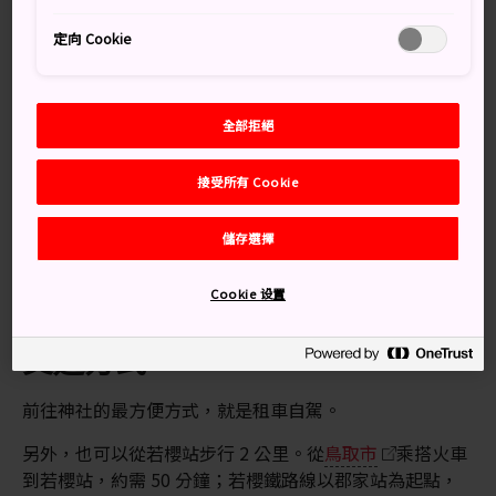
定向 Cookie
全部拒絕
接受所有 Cookie
儲存選擇
Cookie 设置
交通方式
前往神社的最方便方式，就是租車自駕。
另外，也可以從若櫻站步行 2 公里。從
鳥取市
乘搭火車
到若櫻站，約需 50 分鐘；若櫻鐵路線以郡家站為起點，