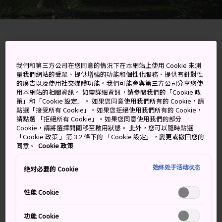
Mikura, Wakasa-cho, Yazu-gun, Tottori-ken
我們和第三方公司在您同意的情況下在本網站上使用 Cookie 來測
在 Google 地圖上檢視
量我們網站的受眾、提供增強的功能和個性化服務、提供有針對性
的廣告以及使用社交媒體功能。我們可能會與第三方公司分享您使
取得轉乘資訊
用本網站的相關資訊。 如需詳細資訊，請參閱我們的「Cookie 政
策」和「Cookie 設定」。 如果您同意使用我們所有的 Cookie，請
點選「接受所有 Cookie」。如果您拒絕使用我們所有的 Cookie，
請點選 「拒絕所有 Cookie」。如果您同意使用我們的部分
Cookie，請將選擇開關移至啟用狀態。 此外，您可以隨時點選
關鍵字
地圖
「Cookie 政策 」第 3.2 條下的 「Cookie 設定」，變更或撤回您的
同意。
Cookie 政策
專門供奉水神的森林神社
始终处于活动状态
绝对必要的 Cookie
若櫻弁財天是位於深山的隱密神社，穿過滿佈參天大樹、
性能 Cookie
覆滿青苔岩石，美不勝收的森林，更是前往神社途中的一
大樂趣。到訪神社祈求事業成功、心想事成。
功能 Cookie