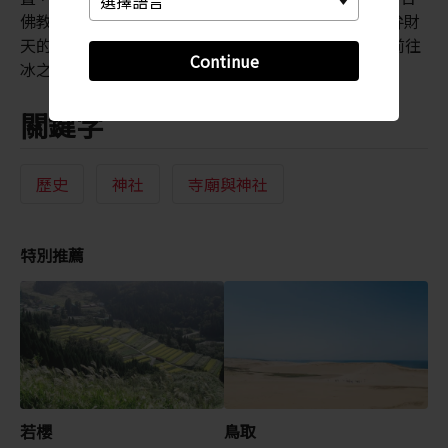
佛教與神道教的信念，在山中禁慾的主義。前往若櫻弁財
天的旅程，可以順道參觀鄰近的前
若櫻
城下町，或前往
Continue
冰之山。
關鍵字
歷史
神社
寺廟與神社
特別推薦
若櫻
鳥取