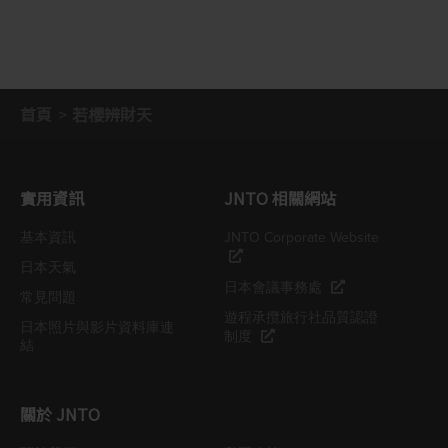
首頁
若櫻辨財天
實用資訊
JNTO 相關網站
基本資訊
JNTO Corporate Website
日本天氣
日本會議事務處
常見問題
遊程承攬旅行社品質認證
日本照片與影片資料庫連
制度
結
關於 JNTO