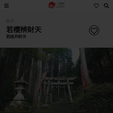
歷史
若櫻辨財天
若桜弁財天