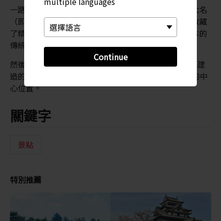
multiple languages
一路逛過來，下一站會來到田邊美術館，你可以體會大名
（即偉大的城堡領主）精緻高雅的上流世界。美術館收藏
了精英武士在茶道中所用的碗和茶具，從中可一窺日本的
傳統與品味。
Continue
然後，走到明明庵茶館，那是 1779 年為藩主松平治郷建
造的一間茅草小屋，這位藩主將
松江
推至茶道文化的中
心位置。
關鍵字
景點
特別推薦