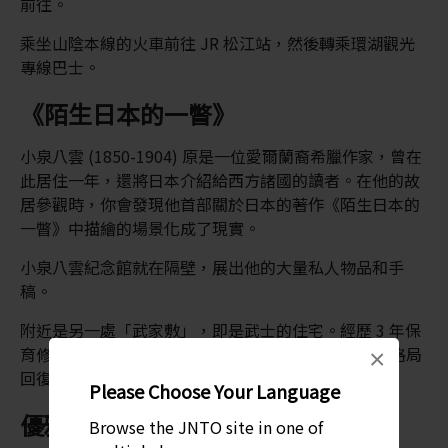
前往。
乘坐山陰本線的火車前往 JR 松江站，然後轉乘環湖觀光
專線巴士。
《陌生日本的一瞥》
小泉八雲 (1850-1904) 原是一位愛爾蘭裔希臘作家，曾在
此居住一年，還將日本介紹給西方諸國的讀者。在他的故
居參觀時，你會發現他首部關於日本的著作《陌生日本的
一瞥》中描繪的場景化成了現實。
小泉八雲紀念館就在隔壁，展出他的大量私人物品和手
稿。
附近是另一處「武家敷」，即是武士的住宅。經歷 3 年保
育修復工作後，住宅已根據明治時期 (1868-1912) 的格局
×
回復原貌，並自 2018 年起對外開放。
Please Choose Your Language
優雅品茗世界
Browse the JNTO site in one of