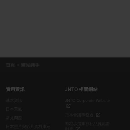
首頁
鹽見繩手
實用資訊
JNTO 相關網站
基本資訊
JNTO Corporate Website
日本天氣
日本會議事務處
常見問題
遊程承攬旅行社品質認證
日本照片與影片資料庫連
制度