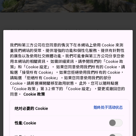
Kitahori-cho, Matsue-shi, Shimane-ken
在 Google 地圖上檢視
我們和第三方公司在您同意的情況下在本網站上使用 Cookie 來測
量我們網站的受眾、提供增強的功能和個性化服務、提供有針對性
的廣告以及使用社交媒體功能。我們可能會與第三方公司分享您使
取得轉乘資訊
用本網站的相關資訊。 如需詳細資訊，請參閱我們的「Cookie 政
策」和「Cookie 設定」。 如果您同意使用我們所有的 Cookie，請
點選「接受所有 Cookie」。如果您拒絕使用我們所有的 Cookie，
請點選 「拒絕所有 Cookie」。如果您同意使用我們的部分
關鍵字
地圖
Cookie，請將選擇開關移至啟用狀態。 此外，您可以隨時點選
「Cookie 政策 」第 3.2 條下的 「Cookie 設定」，變更或撤回您的
同意。
Cookie 政策
保存完好的武士街區，還有小泉
始终处于活动状态
绝对必要的 Cookie
八雲紀念館
性能 Cookie
這裡曾是中級武士之家，住宅鱗次櫛比，位於
松江城
北
護城河畔的鹽見繩手，以傳統外牆和門房相隔。級別最高