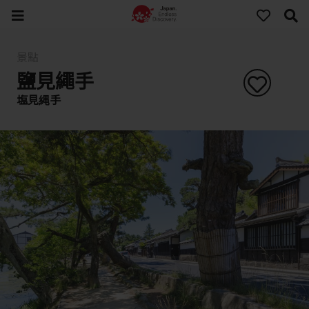
景點
鹽見繩手
塩見縄手