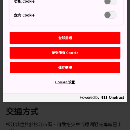
功能 Cookie
的武士則居住在護城河對岸的城堡中。
不過，這條街上最有名的居民並非武士，甚至根本不是日
定向 Cookie
本人，至少在他剛來的時候尚未有這些身份。
全部拒絕
萬勿錯過
接受所有 Cookie
小泉八雲故居和紀念館
儲存選擇
18 世紀的明明庵茶館
Cookie 设置
田邊美術館
交通方式
松江城位於於松江市區，可乘搭火車或環湖觀光專線巴士