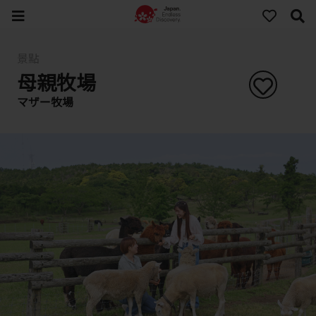
景點
母親牧場
マザー牧場