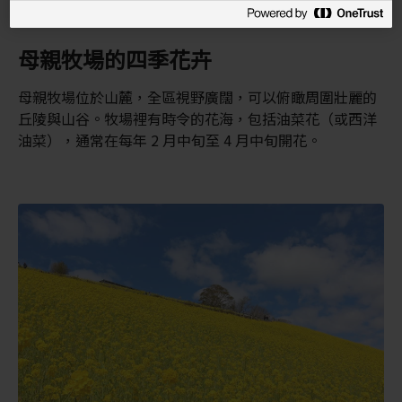
母親牧場的四季花卉
母親牧場位於山麓，全區視野廣闊，可以俯瞰周圍壯麗的
丘陵與山谷。牧場裡有時令的花海，包括油菜花（或西洋
油菜），通常在每年 2 月中旬至 4 月中旬開花。