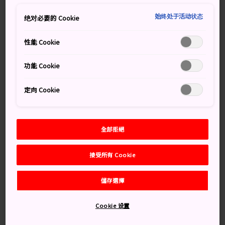
千葉的母親牧場是當地最受歡迎的景點之一，特別是對小
朋友而言。此牧場位於
房總半島
的中心，是一處廣闊的
始终处于活动状态
绝对必要的 Cookie
開放空間，那裡有許多動物、活動以及壯觀的房總山景。
性能 Cookie
知識補給站
功能 Cookie
在牧場中心的山丘頂端，設置了一個小型遊樂園
定向 Cookie
園內設有小型雲霄飛車、遊戲屋、卡丁車以及高架環狀
單軌電車，能讓大人、小孩盡情地玩耍。
全部拒絕
交通方式
接受所有 Cookie
從佐貫町站或君津站，可乘搭巴士前往母親牧場。
儲存選擇
在佐貫町站，每 2 個小時發出一班巴士開出。在君津站，
平日每 2 個小時有一班巴士開出，周末則是每小時都有巴
Cookie 设置
士出發。