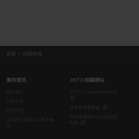
首頁
母親牧場
實用資訊
JNTO 相關網站
基本資訊
JNTO Corporate Website
日本天氣
日本會議事務處
常見問題
遊程承攬旅行社品質認證
日本照片與影片資料庫連
制度
結