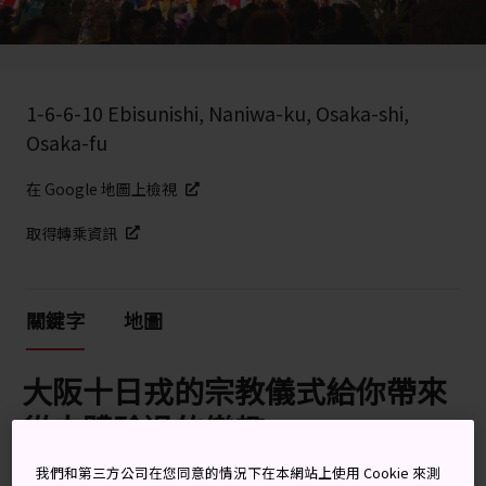
1-6-6-10 Ebisunishi, Naniwa-ku, Osaka-shi,
Osaka-fu
在 Google 地圖上檢視
取得轉乘資訊
關鍵字
地圖
大阪十日戎的宗教儀式給你帶來
從未體驗過的樂趣
我們和第三方公司在您同意的情況下在本網站上使用 Cookie 來測
新年慶祝活動結束短短一周後，大阪當地居民再度熱情高