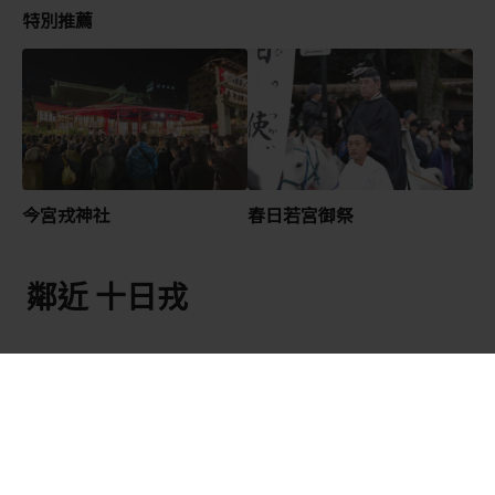
特別推薦
今宮戎神社
春日若宮御祭
鄰近 十日戎