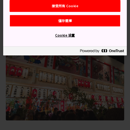
可從大阪市中心和大阪車站經難波站前往今宮戎神社。
接受所有 Cookie
在南海難波站內的難波站，乘搭當地南海高野線，一站
後，在今宮戎站出站。往東步行 2 分鐘即可抵達神社。
儲存選擇
Cookie 设置