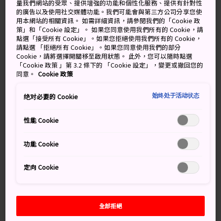
量我們網站的受眾、提供增強的功能和個性化服務、提供有針對性
漲，投入到十日戎節活動當中。
的廣告以及使用社交媒體功能。我們可能會與第三方公司分享您使
用本網站的相關資訊。 如需詳細資訊，請參閱我們的「Cookie 政
參加今宮戎神社的民眾集會，通俗來說，就是十日戎。在
策」和「Cookie 設定」。 如果您同意使用我們所有的 Cookie，請
活動中，你可以揮舞一根儀式性的竹枝，向商業之神祈禱
點選「接受所有 Cookie」。如果您拒絕使用我們所有的 Cookie，
請點選 「拒絕所有 Cookie」。如果您同意使用我們的部分
來年取得經濟上的成功。
Cookie，請將選擇開關移至啟用狀態。 此外，您可以隨時點選
「Cookie 政策 」第 3.2 條下的 「Cookie 設定」，變更或撤回您的
同意。
Cookie 政策
別錯過
始终处于活动状态
绝对必要的 Cookie
性能 Cookie
包括 500 人遊行的節日慶典
大阪街頭小食，如章魚燒和炒麵
功能 Cookie
福娘派發吉祥物
定向 Cookie
交通方式
全部拒絕