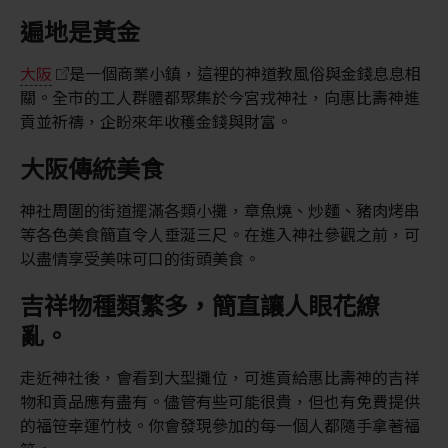
遍地是黃金
大阪
是一個商業小鎮，這裡的神道教風俗與金錢息息相
關。全市的工人群體都聚集於今宮戎神社，向惠比壽神進
貢並祈禱，企盼來年收穫金錢與財富。
大阪傳統美食
神社周圍的街道擺滿各類小攤，章魚燒、炒麵、豬肉烤串
等各色美食簡直令人垂涎三尺。在進入神社參觀之前，可
以盡情享受美味可口的街頭美食。
吉祥物種類繁多，簡直讓人眼花繚
亂。
走近神社後，會看到大型攤位，可進貢給惠比壽神的吉祥
物和貢品應有盡有。儘管有些可能很貴，但也有免費提供
的福笹幸運竹枝。你會發現參加的每一個人都隨手拿著福