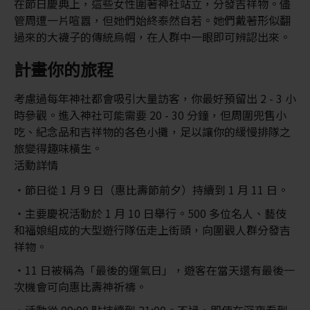
在節日慶典上，這些女性圍著神社站立，分發吉祥物。儘
管周遭一片喧囂，但她們始終泰然自若。她們戴著形似翻
過來的大襪子的傳統烏帽，在人群中一眼即可辨認出來。
計畫你的旅程
考慮過每年神社都會吸引大量訪客，你最好預留出 2 - 3 小
時參觀。進入神社可能需要 20 - 30 分鐘，但周圍兜售小
吃、紀念品和吉祥物的各色小攤，足以讓你的緩慢排隊之
旅變得趣味橫生。
活動詳情
節日從 1 月 9 日（惠比壽節前夕）持續到 1 月 11 日。
主要慶祝活動於 1 月 10 日舉行。500 多位名人、藝伎
和福娘組成的大型遊行隊伍走上街頭，向圍觀人群分發吉
祥物。
11 日被稱為「最後的運氣日」，遊客在當天還有最後一
次機會可向惠比壽神祈禱。