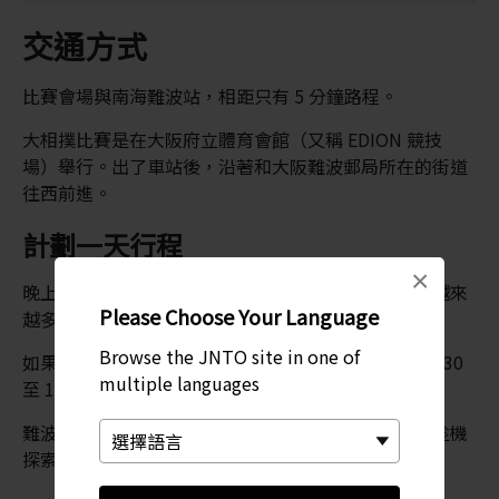
交通方式
比賽會場與南海難波站，相距只有 5 分鐘路程。
大相撲比賽是在大阪府立體育會館（又稱 EDION 競技
場）舉行。出了車站後，沿著和大阪難波郵局所在的街道
往西前進。
計劃一天行程
×
晚上是比賽的高潮，這亦代表隨著傍晚漸近，就會有越來
Please Choose Your Language
越多人湧進競技場。
Browse the JNTO site in one of
如果時間有限，可以選擇在 15:00 左右到達，觀看 15:30
multiple languages
至 18:00 進行的高階組賽事。
難波是大阪的娛樂中心，在觀賞完相撲比賽後，記得趁機
探索周邊地區，享用各種美食、好酒。