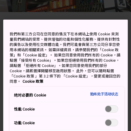
3-4-36 Nanbanaka, Naniwa-ku, Osaka-shi,
我們和第三方公司在您同意的情況下在本網站上使用 Cookie 來測
Osaka-fu
量我們網站的受眾、提供增強的功能和個性化服務、提供有針對性
的廣告以及使用社交媒體功能。我們可能會與第三方公司分享您使
用本網站的相關資訊。 如需詳細資訊，請參閱我們的「Cookie 政
在 Google 地圖上檢視
策」和「Cookie 設定」。 如果您同意使用我們所有的 Cookie，請
點選「接受所有 Cookie」。如果您拒絕使用我們所有的 Cookie，
取得轉乘資訊
請點選 「拒絕所有 Cookie」。如果您同意使用我們的部分
Cookie，請將選擇開關移至啟用狀態。 此外，您可以隨時點選
「Cookie 政策 」第 3.2 條下的 「Cookie 設定」，變更或撤回您的
同意。
Cookie 政策
關鍵字
地圖
始终处于活动状态
绝对必要的 Cookie
為期兩週的傳統比賽：大相撲三
性能 Cookie
月場地（大阪）
功能 Cookie
在 3 月的兩星期內，最具份量的力士走進小小的圓形土