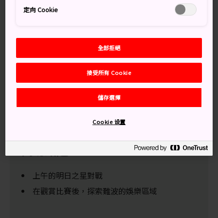
俵，用身體彼此碰撞、競賽。力士的目標是要把對手推出
定向 Cookie
土俵外，或將對方摔倒，最後在古老的相撲運動中登上最
高階級。
全部拒絕
前往難波的大阪府立體育會館，觀賞這個擁有 2,000 年歷
史、精彩刺激的儀式性比賽。賽事每天 8:30 至 18:00 舉
行。
接受所有 Cookie
幸運的話，或許會看到力士在賽後換上浴衣，到難波熱鬧
儲存選擇
大街四處閒逛的景象。
Cookie 设置
萬勿錯過
上午的明日之星對戰
在觀賞比賽後，探索難波的娛樂區域