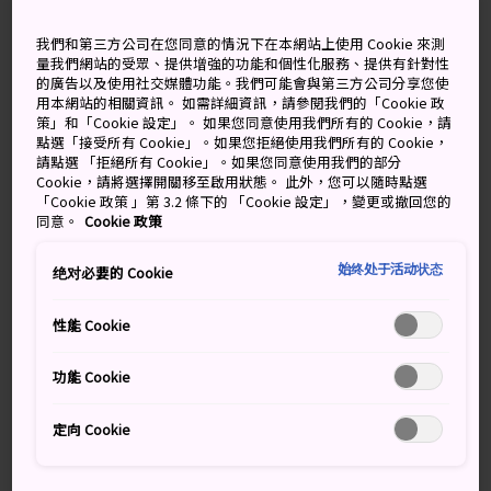
國立西洋美術館由著名建築師勒·科比意（Le
Corbusier）設計，收藏了從中世紀到 20 世紀中期的西方
我們和第三方公司在您同意的情況下在本網站上使用 Cookie 來測
藝術作品，包括艾德嘉·德加（Edgar Degas）、文森·梵
量我們網站的受眾、提供增強的功能和個性化服務、提供有針對性
高（Vincent van Gogh）和奧古斯特·羅丹（Auguste
的廣告以及使用社交媒體功能。我們可能會與第三方公司分享您使
用本網站的相關資訊。 如需詳細資訊，請參閱我們的「Cookie 政
Rodin）等畫家和雕塑家的作品。
策」和「Cookie 設定」。 如果您同意使用我們所有的 Cookie，請
點選「接受所有 Cookie」。如果您拒絕使用我們所有的 Cookie，
請點選 「拒絕所有 Cookie」。如果您同意使用我們的部分
Cookie，請將選擇開關移至啟用狀態。 此外，您可以隨時點選
萬勿錯過
「Cookie 政策 」第 3.2 條下的 「Cookie 設定」，變更或撤回您的
同意。
Cookie 政策
由著名建築師勒·科比意（Le Corbusier）設計
始终处于活动状态
绝对必要的 Cookie
的主建築
以松方收藏品為核心的法國現代藝術收藏
性能 Cookie
約 60 件的奧古斯特·羅丹（Auguste Rodin）
功能 Cookie
雕塑作品
定向 Cookie