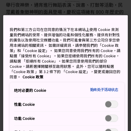
舉行夜神樂，通宵進行舞蹈表演、說書、打鼓等活動，民
眾戴着象徵神明的面具登場，慶祝這項擁有 800 年歷史的
傳統。這項表演極具娛樂性，更可一覽日本的歷史起源。
高千穗的夜神樂獲列為日本非物質民俗文化遺產之一。
我們和第三方公司在您同意的情況下在本網站上使用 Cookie 來測
量我們網站的受眾、提供增強的功能和個性化服務、提供有針對性
的廣告以及使用社交媒體功能。我們可能會與第三方公司分享您使
用本網站的相關資訊。 如需詳細資訊，請參閱我們的「Cookie 政
策」和「Cookie 設定」。 如果您同意使用我們所有的 Cookie，請
萬勿錯過
點選「接受所有 Cookie」。如果您拒絕使用我們所有的 Cookie，
請點選 「拒絕所有 Cookie」。如果您同意使用我們的部分
Cookie，請將選擇開關移至啟用狀態。 此外，您可以隨時點選
由 11 月延續到翌年 2 月的通宵表演
「Cookie 政策 」第 3.2 條下的 「Cookie 設定」，變更或撤回您的
同意。
Cookie 政策
漫遊村莊，和村民一同暢飲清酒和燒酒
了解面具與鑼鼓聲背後的故事
始终处于活动状态
绝对必要的 Cookie
性能 Cookie
交通方式
功能 Cookie
參與夜神樂的最簡單方式就是乘搭巴士到高千穗。