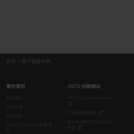
首頁
高千穗夜神樂
實用資訊
JNTO 相關網站
基本資訊
JNTO Corporate Website
日本天氣
日本會議事務處
常見問題
遊程承攬旅行社品質認證
日本照片與影片資料庫連
制度
結