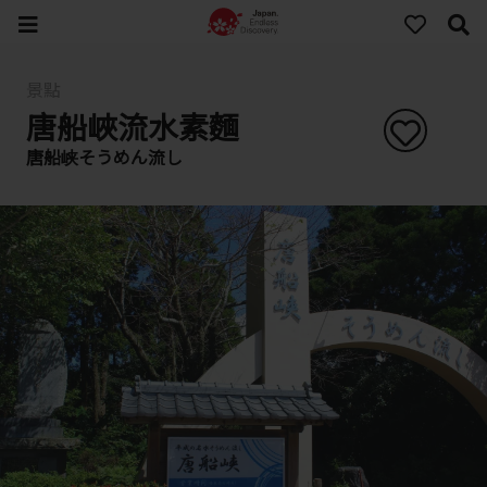
景點
唐船峽流水素麵
唐船峡そうめん流し