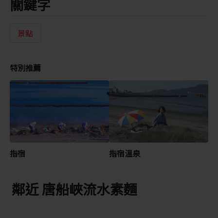
關鍵字
景點
特別推薦
指宿
指宿溫泉
鄰近 唐船峽流水素麵