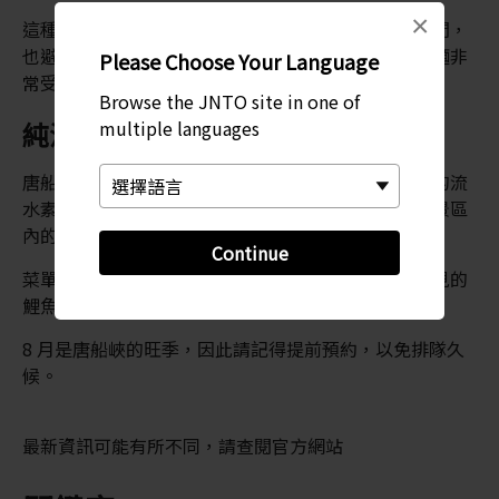
×
這種創新方法能縮短等待下一批麵條流到你面前的時間，
也避免由於不善用筷子而錯過麵條的尷尬。這裡的素麵非
Please Choose Your Language
常受歡迎，已成為
鹿兒島
遊客全年必遊的景點。
Browse the JNTO site in one of
multiple languages
純淨泉水
唐船峽的天然泉水名列平成日本百大之一，更讓這裡的流
水素麵別具獨特風味。在清澈池塘內暢游的魚兒，和景區
內的小神社，構成一幅美麗的景致。
Continue
菜單上還提供美味的烤魚，除了鱒魚，還有一種很少見的
鯉魚，與冰涼的麵條完美配搭。
8 月是唐船峽的旺季，因此請記得提前預約，以免排隊久
候。
最新資訊可能有所不同，請查閱官方網站