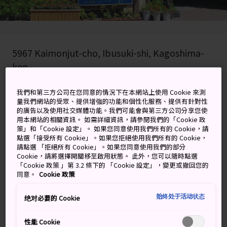
5967 Kaimonjut-cho, Ibusuki-shi, Kagoshima-
ken
在 Google 地圖上檢視
我們和第三方公司在您同意的情況下在本網站上使用 Cookie 來測
量我們網站的受眾、提供增強的功能和個性化服務、提供有針對性
取得轉乘資訊
的廣告以及使用社交媒體功能。我們可能會與第三方公司分享您使
用本網站的相關資訊。 如需詳細資訊，請參閱我們的「Cookie 政
策」和「Cookie 設定」。 如果您同意使用我們所有的 Cookie，請
點選「接受所有 Cookie」。如果您拒絕使用我們所有的 Cookie，
請點選 「拒絕所有 Cookie」。如果您同意使用我們的部分
關鍵字
地圖
Cookie，請將選擇開關移至啟用狀態。 此外，您可以隨時點選
「Cookie 政策 」第 3.2 條下的 「Cookie 設定」，變更或撤回您的
同意。
Cookie 政策
在美麗峽谷邊享用流水素麵午餐
始终处于活动状态
绝对必要的 Cookie
流水素麵是鹿兒島最著名的夏季小食之一，又以
指宿
最
為地道出名。附近還有美不勝收的唐船峽景區。
性能 Cookie