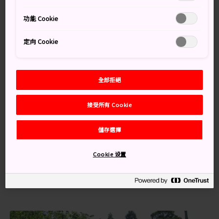
唐船峽流水素麵通常僅在夏季提供，但在唐船峽一年四季
功能 Cookie
均可享用這道獨特美食。
知識補給站
定向 Cookie
唐船峽的天然泉水名列平成日本百大泉水之一
以創新的方式輕鬆享用流水素麵
全部拒絕
接受所有 Cookie
交通方式
儲存選擇
從
指宿溫泉
和知覽地區，可以輕鬆抵達唐船峽流水素麵
景點。
Cookie 设置
從指宿站乘坐巴士抵達唐船峽需要 55 分鐘，駕車前往需
要 25 分鐘。