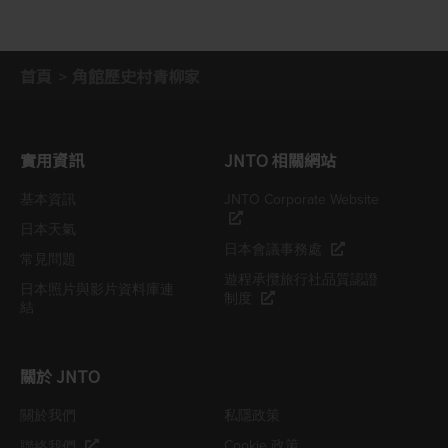
首頁
角館歷史村青柳家
實用資訊
JNTO 相關網站
基本資訊
JNTO Corporate Website
日本天氣
日本會議事務處
常見問題
遊程承攬旅行社品質認證
日本照片與影片資料庫連
制度
結
關於 JNTO
關於我們
私隱政策
Cookie 政策
聯絡我們