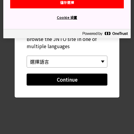
鄰近 角館歷史村青柳家
儲存選擇
×
Cookie 设置
Please Choose Your Language
Browse the JNTO site in one of
multiple languages
Continue