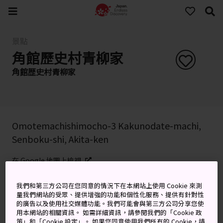
景點
角館歷史村青柳家
角館歴史村青柳家
Omotemachishimocho-3 Kakunodate-machi,
Senboku-shi, Akita-ken
在 Google 地圖上檢視
取得轉乘資訊
我們和第三方公司在您同意的情況下在本網站上使用 Cookie 來測
量我們網站的受眾、提供增強的功能和個性化服務、提供有針對性
的廣告以及使用社交媒體功能。我們可能會與第三方公司分享您使
用本網站的相關資訊。 如需詳細資訊，請參閱我們的「Cookie 政
關鍵字
地圖
策」和「Cookie 設定」。 如果您同意使用我們所有的 Cookie，請