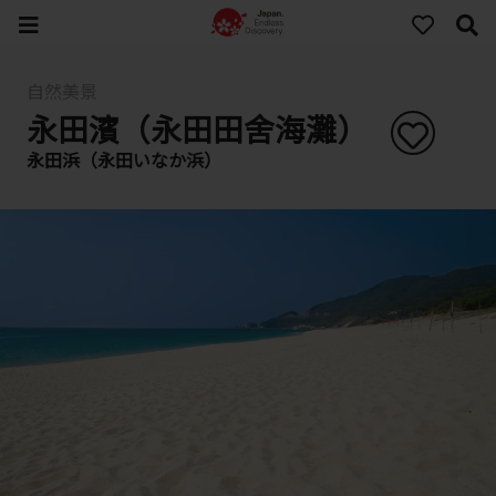
自然美景
永田濱（永田田舍海灘）
永田浜（永田いなか浜）