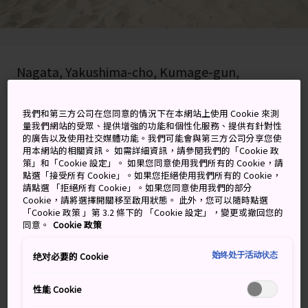
Nagata, Yakushima-cho, Kumage-gun,
Kagoshima-ken
我們和第三方公司在您同意的情況下在本網站上使用 Cookie 來測
在 Google 地圖上檢視
量我們網站的受眾、提供增強的功能和個性化服務、提供有針對性
的廣告以及使用社交媒體功能。我們可能會與第三方公司分享您使
取得轉乘資訊
用本網站的相關資訊。 如需詳細資訊，請參閱我們的「Cookie 政
策」和「Cookie 設定」。 如果您同意使用我們所有的 Cookie，請
點選「接受所有 Cookie」。如果您拒絕使用我們所有的 Cookie，
請點選 「拒絕所有 Cookie」。如果您同意使用我們的部分
Cookie，請將選擇開關移至啟用狀態。 此外，您可以隨時點選
關鍵字
地圖
「Cookie 政策 」第 3.2 條下的 「Cookie 設定」，變更或撤回您的
同意。
Cookie 政策
在屋久島享受沙灘、海浪，觀賞
始终处于活动状态
绝对必要的 Cookie
海龜與夕陽
性能 Cookie
永田濱位於小小
屋久島
的西北海岸，是一個 1 公里的狹