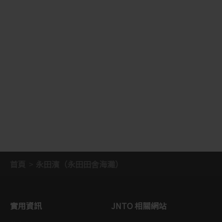
首頁
永田濱（永田田舍海灘）
實用資訊
JNTO 相關網站