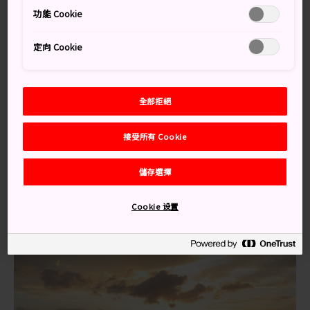
長沙灘並以海龜的產卵地聞名。
功能 Cookie
交通方式
定向 Cookie
乘搭巴士或走一小段路，即能到達這裡海灘。
從宮之浦乘搭往永田方向的巴士，到達田舍濱巴士站，下
全部拒絕
車後步行一小段路即能到達永田濱。
接受所有 Cookie
夕陽與海龜
儲存選擇
此海灘的地點非常適合欣賞夕陽，從這裡可望見活火山新
岳所在地的口永良部島。
Cookie 设置