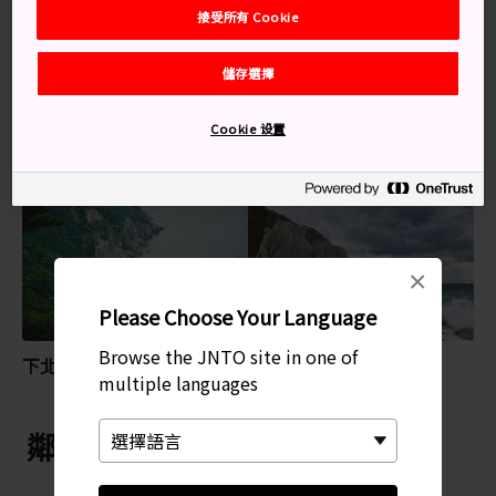
關鍵字
接受所有 Cookie
儲存選擇
自然美景
海岸
風景區
Cookie 设置
特別推薦
×
Please Choose Your Language
Browse the JNTO site in one of
下北半島
佛浦
multiple languages
鄰近 大間崎