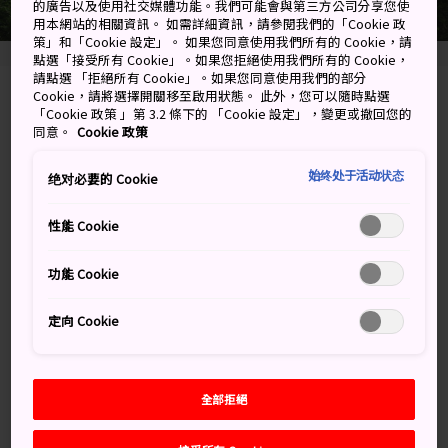
的廣告以及使用社交媒體功能。我們可能會與第三方公司分享您使
用本網站的相關資訊。 如需詳細資訊，請參閱我們的「Cookie 政
策」和「Cookie 設定」。 如果您同意使用我們所有的 Cookie，請
點選「接受所有 Cookie」。如果您拒絕使用我們所有的 Cookie，
請點選 「拒絕所有 Cookie」。如果您同意使用我們的部分
Cookie，請將選擇開關移至啟用狀態。 此外，您可以隨時點選
Sounkyo, Kamikawa-cho, Kamikawa-gun,
「Cookie 政策 」第 3.2 條下的 「Cookie 設定」，變更或撤回您的
Hokkaido
同意。
Cookie 政策
在 Google 地圖上檢視
始终处于活动状态
绝对必要的 Cookie
取得轉乘資訊
性能 Cookie
功能 Cookie
關鍵字
地圖
定向 Cookie
關鍵字
全部拒絕
自然美景
瀑布