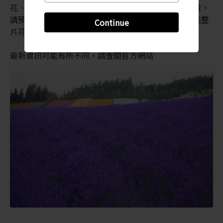
花、鮮綠色的蕨類植物和白樺樹，形成豐富多彩的景觀。
請預留至少半天的時間，才能在明亮的夏日陽光下逛完整
Continue
片花田。
最新資訊可能有所不同，請查閱官方網站