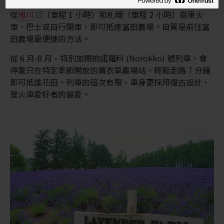
從
旭川
（車程 1 小時）和札幌（車程 2 小時）搭乘火
車、巴士或自行開車，即可抵達富田農場。自駕是前往富
田農場最便捷的方法。
從 6 月-8 月，特別加開的諾羅科 (Norokko) 號列車，會
停靠只在特定季節開放的薰衣草農場站，輕鬆走路 7 分鐘
即可抵達花田。列車的班次有限，車身更採用復古設計，
是火車愛好者的最愛。