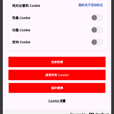
色鮮明迷人，起伏平緩的山丘上遍布薰衣草和其他花朵，
始终处于活动状态
绝对必要的 Cookie
讓空氣中充滿令人放鬆的香味。農場的花季為 4 月至 10
月期間，但農場知名薰衣草花田的最佳觀賞時節則是從 7
性能 Cookie
月初到月底。
功能 Cookie
萬勿錯過
定向 Cookie
在滿山遍野、色彩繽紛的彩虹花田前拍照
全部拒絕
參觀蒸餾廠和香水工坊，深入瞭解薰衣草精油的
製作過程
接受所有 Cookie
薰衣草香皂、香包、花束等散發令人身心舒緩的
氣味
儲存選擇
Cookie 设置
交通方式