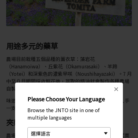
用途多元的藥草
農場目前栽種五個品種的薰衣草：藻岩花
（Hanamoiwa）、丘紫花（Okamurasaki）、羊蹄
（Yotei）和深紫色的濃紫早咲（Noushihayazaki）。7 月
中至八月期間採收鮮花後，萃取的精油就會製作各種農場
×
自製產品。
Please Choose Your Language
味道淡雅的薰衣草雪糕是遊客的最愛，經常可見遊客人手
一支雪糕甜筒漫步。
Browse the JNTO site in one of
multiple languages
夾雜其他色彩的紫色景觀
農場最知名的是紫色薰衣草，但也有種植色彩鮮豔的罌粟