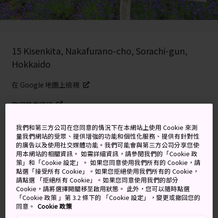
15 Kisenkita, Nakafurano-cho, Sorachi-gun,
Hokkaido
在 Google 地圖上檢視
取得轉乘資訊
我們和第三方公司在您同意的情況下在本網站上使用 Cookie 來測
量我們網站的受眾、提供增強的功能和個性化服務、提供有針對性
關鍵字
地圖
的廣告以及使用社交媒體功能。我們可能會與第三方公司分享您使
用本網站的相關資訊。 如需詳細資訊，請參閱我們的「Cookie 政
策」和「Cookie 設定」。 如果您同意使用我們所有的 Cookie，請
愉悅五感的薰衣草花海
點選「接受所有 Cookie」。如果您拒絕使用我們所有的 Cookie，
請點選 「拒絕所有 Cookie」。如果您同意使用我們的部分
Cookie，請將選擇開關移至啟用狀態。 此外，您可以隨時點選
富田農場井然有序、代表性的大片花田，是
北海道
最迷
「Cookie 政策 」第 3.2 條下的 「Cookie 設定」，變更或撤回您的
同意。
Cookie 政策
人的景點之一，也是夏季的一大旅遊勝地。不僅花田的景