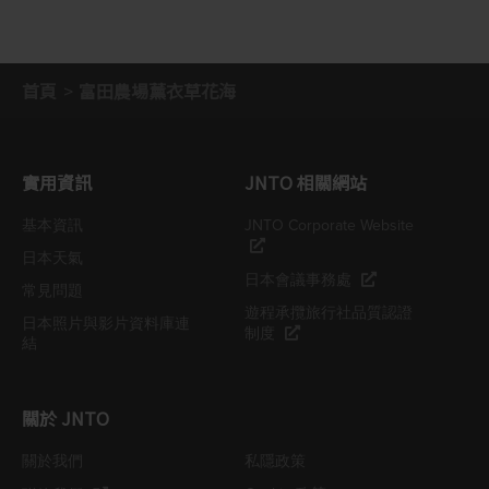
首頁
富田農場薰衣草花海
實用資訊
JNTO 相關網站
基本資訊
JNTO Corporate Website
日本天氣
日本會議事務處
常見問題
遊程承攬旅行社品質認證
日本照片與影片資料庫連
制度
結
關於 JNTO
關於我們
私隱政策