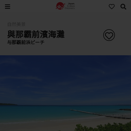
自然美景
與那霸前濱海灘
与那覇前浜ビーチ