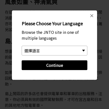
風景如畫、神清氣爽
在這片美麗如畫的沙灘上，放置了太陽遮與躺椅供人悠閒
×
消磨一整天，並可規劃之後在
沖繩
的其他行程。此外，
Please Choose Your Language
亦可租用水上電單車和香蕉船享受乘風破浪的刺激。海灘
另設有沖身設施和洗手間可供遊客使用。
Browse the JNTO site in one of
multiple languages
島上觀光
想要探索宮古島的其他景點，例如植物園以及以橋樑連接
的鄰近三島時，最方便的方式是開車或乘搭的士前往，因
為這裡的大眾交通工具班次不多。
Continue
如果乘搭的士觀光，請記得留下的士業者的電話號碼安排
回程車。如果不會說日語，可以向附近的商店或餐廳求
助。
島上鬧區的許多店也會提供電單車和單車的出租服務。注
意，你必須具有效的國際駕駛執照，才可在宮古島和日本
的其他地方租電單車。