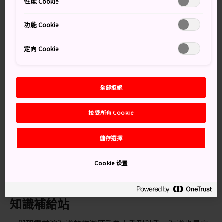
性能 Cookie
譽的原始海岸線。
功能 Cookie
萬勿錯過
定向 Cookie
在碧藍海水中，享受世界級的浮潛和潛水體驗
全部拒絕
無可比擬的夕陽美景
接受所有 Cookie
儲存選擇
交通方式
Cookie 设置
自行開車或乘搭的士前往
宮古島
的與那霸前濱海灘。乘
搭飛機是從日本本州抵達
宮古島
的唯一方式。
知識補給站