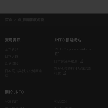
首頁
與那霸前濱海灘
實用資訊
JNTO 相關網站
基本資訊
JNTO Corporate Website
日本天氣
日本會議事務處
常見問題
遊程承攬旅行社品質認證
日本照片與影片資料庫連
制度
結
關於 JNTO
關於我們
私隱政策