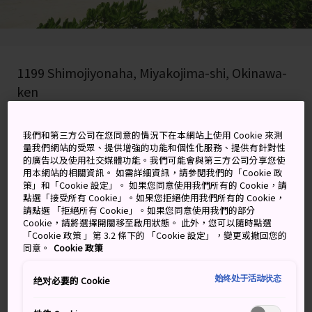
1199 Shimojiyonaha, Miyakojima-shi, Okinawa-
ken
在 Google 地圖上檢視
我們和第三方公司在您同意的情況下在本網站上使用 Cookie 來測
量我們網站的受眾、提供增強的功能和個性化服務、提供有針對性
取得轉乘資訊
的廣告以及使用社交媒體功能。我們可能會與第三方公司分享您使
用本網站的相關資訊。 如需詳細資訊，請參閱我們的「Cookie 政
策」和「Cookie 設定」。 如果您同意使用我們所有的 Cookie，請
點選「接受所有 Cookie」。如果您拒絕使用我們所有的 Cookie，
關鍵字
地圖
請點選 「拒絕所有 Cookie」。如果您同意使用我們的部分
Cookie，請將選擇開關移至啟用狀態。 此外，您可以隨時點選
「Cookie 政策 」第 3.2 條下的 「Cookie 設定」，變更或撤回您的
宮古島西岸 7 公里長的天堂
同意。
Cookie 政策
始终处于活动状态
绝对必要的 Cookie
雖然
沖繩
的
宮古島
知名度較為不高，卻是與那霸前濱
海灘的所在地，擁有綿延 7 公里且具有日本最好沙灘之美