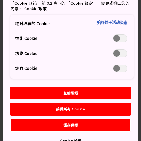
「Cookie 政策 」第 3.2 條下的 「Cookie 設定」，變更或撤回您的
這盞燈為高野山宿坊所有，這裡不僅供疲憊的旅人入住，
同意。
Cookie 政策
也為他們打造了修行內省之地。如今，大多數朝聖者都會
始终处于活动状态
乘坐現代交通工具而來，但山中的眾多宿坊仍以極富佛學
绝对必要的 Cookie
意味的住宿體驗，提供數個世紀而都未曾改變的服務，讓
朝聖者體會獨特的日本佛教聖地體驗。(註：「宿坊」又稱
性能 Cookie
為「僧房」，是寺廟專為雲遊的僧侶提供的歇腳暫住的地
方）
功能 Cookie
定向 Cookie
萬勿錯過
全部拒絕
住宿傳統的寺廟體驗宿坊
僧侶在清晨祈禱
接受所有 Cookie
嘗試阿字觀打坐，進入真言宗佛教的冥想
儲存選擇
傳統的高野山精進料理
Cookie 设置