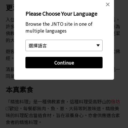
×
更深刻感悟
Please Choose Your Language
入住期間，體驗佛教的修行活動，更深入瞭解寺院生活。
Browse the JNTO site in one of
許多寺廟裡的僧侶提供阿字觀冥想體驗。這種冥想藝術為
multiple languages
佛教所特有。如果你追求心靈上的平靜，可以嘗試在整潔
的大廳和花園中冥想一番。
遊客亦可體驗「抄經」或在印刷模糊的漢字上模寫古代佛
經。
Continue
清晨會進行御勤儀式，旅客可在熏香繚繞的寺中與僧侶一
同誦經。
本真素食
「精進料理」是一種佛教素食，這種料理受高野山的
宿坊
歡迎。每餐都無肉、魚、蔥、大蒜等刺激味道。精緻美
味的料理配合當造食材，旨在滋養身心。亦會供應適合素
食者的精進料理。