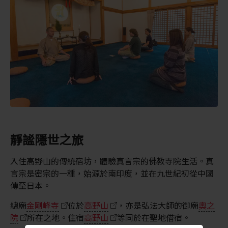
靜謐隱世之旅
入住高野山的傳統宿坊，體驗真言宗的佛教寺院生活。真
言宗是密宗的一種，始源於南印度，並在九世紀初從中國
傳至日本。
總廟
金剛峰寺
位於
高野山
，亦是弘法大師的御廟
奧之
院
所在之地。住宿
高野山
等同於在聖地借宿。