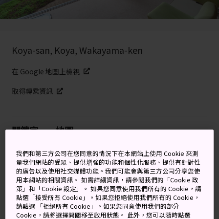
Koya-san, Koya, Wakayama-ken
在 Google 地圖上檢視
取得轉乘資訊
關鍵字
地圖
我們和第三方公司在您同意的情況下在本網站上使用 Cookie 來測
在 1,200 年歷史的真言宗佛教中
量我們網站的受眾、提供增強的功能和個性化服務、提供有針對性
的廣告以及使用社交媒體功能。我們可能會與第三方公司分享您使
感悟洗禮
用本網站的相關資訊。 如需詳細資訊，請參閱我們的「Cookie 政
策」和「Cookie 設定」。 如果您同意使用我們所有的 Cookie，請
點選「接受所有 Cookie」。如果您拒絕使用我們所有的 Cookie，
對於在險峻的
熊野古道
上跋涉的朝聖者來說，神聖
高野
請點選 「拒絕所有 Cookie」。如果您同意使用我們的部分
山
中的燈籠的光芒，定是歡迎他們的風景。
Cookie，請將選擇開關移至啟用狀態。 此外，您可以隨時點選