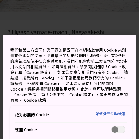
3 Higashiyamate-machi, Nagasaki-shi,
Nagasaki-ken
我們和第三方公司在您同意的情況下在本網站上使用 Cookie 來測
在 Google 地圖上檢視
量我們網站的受眾、提供增強的功能和個性化服務、提供有針對性
的廣告以及使用社交媒體功能。我們可能會與第三方公司分享您使
取得轉乘資訊
用本網站的相關資訊。 如需詳細資訊，請參閱我們的「Cookie 政
策」和「Cookie 設定」。 如果您同意使用我們所有的 Cookie，請
點選「接受所有 Cookie」。如果您拒絕使用我們所有的 Cookie，
請點選 「拒絕所有 Cookie」。如果您同意使用我們的部分
Cookie，請將選擇開關移至啟用狀態。 此外，您可以隨時點選
關鍵字
地圖
「Cookie 政策 」第 3.2 條下的 「Cookie 設定」，變更或撤回您的
同意。
Cookie 政策
歷史悠久、風景優美的石鋪坡道
始终处于活动状态
绝对必要的 Cookie
位於東山手町的荷蘭阪是一段蜿蜒起伏的小路，擁有悠久
性能 Cookie
而又曲折的歷史。從 19 世紀中葉至末期，這裡是外國人