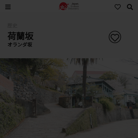
歷史
荷蘭坂
オランダ坂