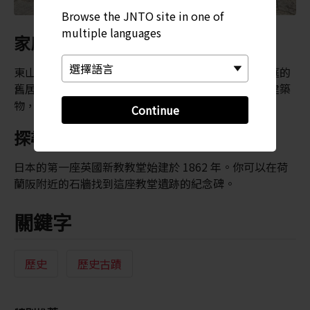
Browse the JNTO site in one of
multiple languages
家庭生活展覽
東山手十三番館曾經是法國領事館，也是一個富裕家庭的
舊居，現在對公眾開放。你可以參觀這座保育得宜的建築
物，記得去樓上的露台看看。
Continue
探尋失落的宗教歷史
日本的第一座英國新教教堂始建於 1862 年。你可以在荷
蘭阪附近的石牆找到這座教堂遺跡的紀念碑。
關鍵字
歷史
歷史古蹟