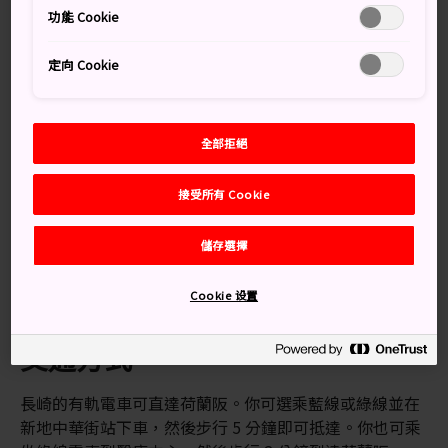
首選的定居地，該地區的西式建築也展現了昔日外國人生
功能 Cookie
活中最華麗的一面。
定向 Cookie
萬勿錯過
全部拒絕
以鬆軟可口的華夫餅聞名的英式茶館 Eight Flag
接受所有 Cookie
保存完好的精美儒家神社——孔子廟
著名旅遊景點——哥拉巴園，步行 10 分鐘即可
儲存選擇
到達
Cookie 设置
交通方式
長崎的有軌電車可直達荷蘭阪。你可選乘藍線或綠線並在
新地中華街站下車，然後步行 5 分鐘即可抵達。你也可乘