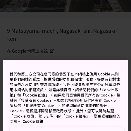
9 Matsuyama-machi, Nagasaki-shi, Nagasaki-
ken
在 Google 地圖上檢視
取得轉乘資訊
我們和第三方公司在您同意的情況下在本網站上使用 Cookie 來測
量我們網站的受眾、提供增強的功能和個性化服務、提供有針對性
的廣告以及使用社交媒體功能。我們可能會與第三方公司分享您使
關鍵字
地圖
用本網站的相關資訊。 如需詳細資訊，請參閱我們的「Cookie 政
策」和「Cookie 設定」。 如果您同意使用我們所有的 Cookie，請
點選「接受所有 Cookie」。如果您拒絕使用我們所有的 Cookie，
為原子彈爆炸受害者建造，一座
請點選 「拒絕所有 Cookie」。如果您同意使用我們的部分
Cookie，請將選擇開關移至啟用狀態。 此外，您可以隨時點選
肅穆而警世的紀念碑
「Cookie 政策 」第 3.2 條下的 「Cookie 設定」，變更或撤回您的
同意。
Cookie 政策
長崎市
和平公園為紀念 1945 年 8 月 9 日的原爆事件而