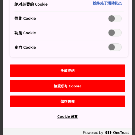
始终处于活动状态
绝对必要的 Cookie
建，時刻警醒世人戰爭的可怕，同時表達對和平的渴望。
建築群由兩個公園和長崎原爆資料館組成，資料館內有關
性能 Cookie
於原爆真相的展覽。每年都有很多遊客前來參觀。
功能 Cookie
萬勿錯過
定向 Cookie
矗立的和平祈念像，象徵著人們對和平的渴望
全部拒絕
莊嚴的長崎原爆資料館
原爆中心公園有一座紀念碑，誌記著原爆中心
接受所有 Cookie
點，也就是原子彈投下的地方
儲存選擇
交通方式
Cookie 设置
和平公園位於浦上市中心以北幾公里處。