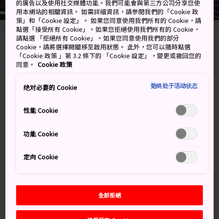
的廣告以及使用社交媒體功能。我們可能會與第三方公司分享您使
用本網站的相關資訊。 如需詳細資訊，請參閱我們的「Cookie 政
策」和「Cookie 設定」。 如果您同意使用我們所有的 Cookie，請
點選「接受所有 Cookie」。如果您拒絕使用我們所有的 Cookie，
請點選 「拒絕所有 Cookie」。如果您同意使用我們的部分
Cookie，請將選擇開關移至啟用狀態。 此外，您可以隨時點選
1843 Tade, Yoshinogari-cho, Kanzaki-gun, Saga-
「Cookie 政策 」第 3.2 條下的 「Cookie 設定」，變更或撤回您的
ken
同意。
Cookie 政策
在 Google 地圖上檢視
始终处于活动状态
绝对必要的 Cookie
取得轉乘資訊
性能 Cookie
功能 Cookie
關鍵字
地圖
定向 Cookie
關鍵字
全部拒絕
歷史
歷史古蹟