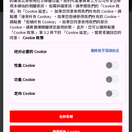
的廣告以及使用社交媒體功能。我們可能會與第三方公司分享您使
用本網站的相關資訊。 如需詳細資訊，請參閱我們的「Cookie 政
策」和「Cookie 設定」。 如果您同意使用我們所有的 Cookie，請
點選「接受所有 Cookie」。如果您拒絕使用我們所有的 Cookie，
請點選 「拒絕所有 Cookie」。如果您同意使用我們的部分
Cookie，請將選擇開關移至啟用狀態。 此外，您可以隨時點選
903 ozu, Ozu-shi, Ehime-ken
「Cookie 政策 」第 3.2 條下的 「Cookie 設定」，變更或撤回您的
同意。
Cookie 政策
在 Google 地圖上檢視
始终处于活动状态
绝对必要的 Cookie
取得轉乘資訊
性能 Cookie
關鍵字
地圖
功能 Cookie
定向 Cookie
關鍵字
全部拒絕
歷史
城堡
接受所有 Cookie