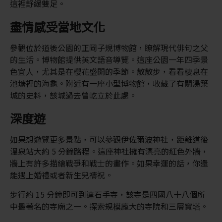
這裡舒緩雙足。
盡情感受當地文化
參觀位於道後公園的正岡子規博物館，瞭解現代俳句之父
的生活。博物館提供英文語音導覽。這座公園一年四季景
色宜人，尤其是在櫻花盛開的季節。散散步，看看棲息在
池塘裡的海龜。附近有一座小型博物館，收藏了有關湯築
城的史料，該城過去曾屹立於此處。
深度遊
如果想遊覽更多景點，可以參觀伊佐爾波神社，距離道後
溫泉站大約 5 分鐘路程。這座神社擁有漂亮的紅色外牆，
牆上有許多描繪戰爭和戰士的畫作。如果幸運的話，你還
能遇上婚禮或者新生兒禱祝。
步行約 15 分鐘即可到達石手寺，該寺是四國八十八個所
中最著名的寺廟之一。探索規模龐大的寺院和三層寶塔。