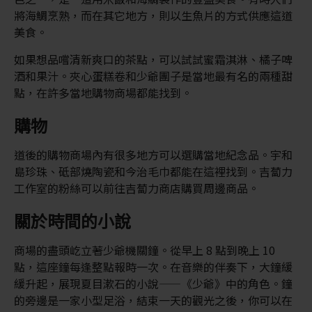
將海鯛烹熟，而在其它地方，則以生魚片的方式供應這道
美食。
如果想品嚐清新爽口的茶點，可以試試蜜霜淇淋、橘子啤
酒和果汁。夾心蛋糕卷和少爺團子是當地最有名的兩種甜
點，在許多當地購物商場都能找到。
購物
道後的購物商場內有很多地方可以選購當地紀念品。宇和
島珍珠、砥部燒陶瓷和今治毛巾都能在這裡找到。吉蔔力
工作室的粉絲可以前往吉蔔力商店購買周邊商品。
關於時間的小說
商場的盡頭屹立著少爺機關鐘。從早上 8 點到晚上 10
點，這座鐘每逢整點報時一次。在音樂的伴奏下，大鐘緩
緩升起，展現夏目漱石的小說——《少爺》中的角色。鐘
的旁邊是一家小型足浴，結束一天的觀光之後，你可以在