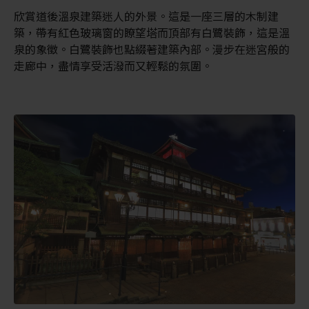
欣賞道後溫泉建築迷人的外景。這是一座三層的木制建
築，帶有紅色玻璃窗的瞭望塔而頂部有白鷺裝飾，這是溫
泉的象徵。白鷺裝飾也點綴著建築內部。漫步在迷宮般的
走廊中，盡情享受活潑而又輕鬆的氛圍。