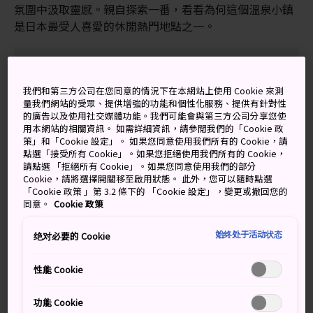
氛圍中汲取靈感。親自探索一番，看看為何這個溫泉小鎮
是日本最受人喜愛的休閒熱門地點之一。
萬勿錯過
我們和第三方公司在您同意的情況下在本網站上使用 Cookie 來測
量我們網站的受眾、提供增強的功能和個性化服務、提供有針對性
的廣告以及使用社交媒體功能。我們可能會與第三方公司分享您使
放鬆沐浴後，穿著棉浴袍在街上漫步
用本網站的相關資訊。 如需詳細資訊，請參閱我們的「Cookie 政
策」和「Cookie 設定」。 如果您同意使用我們所有的 Cookie，請
美味的道後啤酒或者鮮榨的蜜橘果汁
點選「接受所有 Cookie」。如果您拒絕使用我們所有的 Cookie，
請點選 「拒絕所有 Cookie」。如果您同意使用我們的部分
在周邊區域乘坐人力車
Cookie，請將選擇開關移至啟用狀態。 此外，您可以隨時點選
「Cookie 政策 」第 3.2 條下的 「Cookie 設定」，變更或撤回您的
同意。
Cookie 政策
始终处于活动状态
绝对必要的 Cookie
交通方式
性能 Cookie
道後溫泉位於
松山
的主要旅遊中心，沿著繁華的購物商
場，從道後溫泉電車站步行 5 分鐘即可到達。
功能 Cookie