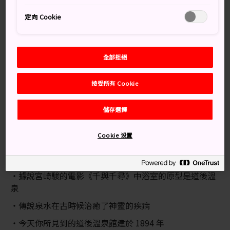
如果從 JR 松山站前往道後，請乘坐 5 號電車。大約 30 分
定向 Cookie
鐘內可以到達。
你也可以乘坐充滿懷舊感的少爺列車，它仿照了蒸汽火車
機車。這輛列車運行班次較疏落，但卻是一次愉快的體
全部拒絕
驗。
接受所有 Cookie
如果從松山機場前往道後，乘坐機場巴士可直達那裡。
為了儘量節省你的旅行時間，可以考慮在道後眾多的日式
儲存選擇
旅館或客棧中任選一家入住。大部分住處距離三個公共大
浴場不到 10 分鐘的步行路程。
Cookie 设置
知識補給站
據說宮崎駿的電影《千與千尋》中浴室的原型是道後溫
泉
傳說泉水在古時候治癒了神靈的疾病
今天你所見到的道後溫泉館建於 1894 年