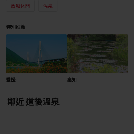
放鬆休閒
溫泉
特別推薦
愛媛
高知
鄰近 道後溫泉