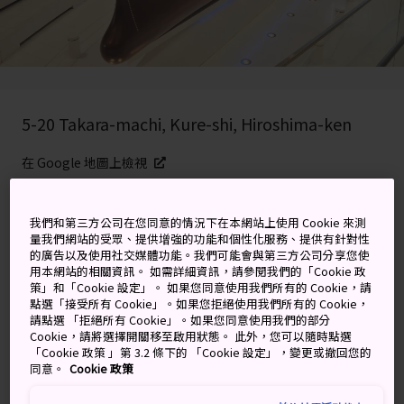
5-20 Takara-machi, Kure-shi, Hiroshima-ken
在 Google 地圖上檢視
取得轉乘資訊
我們和第三方公司在您同意的情況下在本網站上使用 Cookie 來測
量我們網站的受眾、提供增強的功能和個性化服務、提供有針對性
的廣告以及使用社交媒體功能。我們可能會與第三方公司分享您使
關鍵字
地圖
用本網站的相關資訊。 如需詳細資訊，請參閱我們的「Cookie 政
策」和「Cookie 設定」。 如果您同意使用我們所有的 Cookie，請
點選「接受所有 Cookie」。如果您拒絕使用我們所有的 Cookie，
請點選 「拒絕所有 Cookie」。如果您同意使用我們的部分
介紹造船與史上最大戰艦的專門
Cookie，請將選擇開關移至啟用狀態。 此外，您可以隨時點選
「Cookie 政策 」第 3.2 條下的 「Cookie 設定」，變更或撤回您的
博物館
同意。
Cookie 政策
大和號戰艦於 1940 年下水啟用，長度為令人驚訝的 263