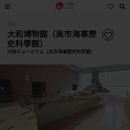
景點
大和博物館（吳市海事歷
史科學館）
大和ミュージアム（呉市海事歴史科学館）