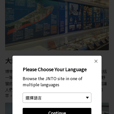
大型物品展覽室
×
Please Choose Your Language
博物館同時展出了部分第二次世界大戰的真實遺物，包括
一架零式艦上戰鬥機 62 型以及一顆回天人間魚雷。看野
Browse the JNTO site in one of
蠻的武器雖然令人痛心，但是值得讚許的是這間博物館讓
multiple languages
人們有機會瞭解我們共同的血腥歷史，並確保未來的和
平。
Continue