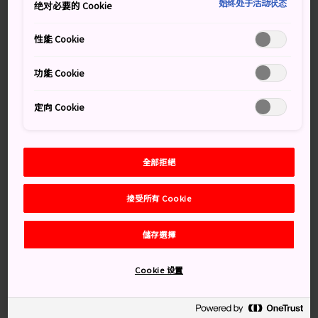
始终处于活动状态
绝对必要的 Cookie
米。不僅是世界上體積最大，且是裝載最重之武裝的戰
艦，擁有九具最大型的 18.1 吋主炮，可說是在戰艦史前所
性能 Cookie
未見。
功能 Cookie
大和博物館（吳市海事歷史科學館）位於靠近廣島的海港
市鎮
吳市
，在博物館中，將可以瞭解與這一艘巨大軍艦
定向 Cookie
有關的所有資訊，以及造船的未來發展。
交通方式
全部拒絕
你可以先乘搭火車，再步行一小段距離，即能到達博物
館。
接受所有 Cookie
從廣島站乘搭 JR 吳線前往吳站，車程大約 50 分鐘，出站
儲存選擇
後步行約 5 分鐘即能到達博物館。
Cookie 设置