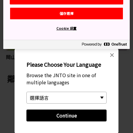
特別推薦
儲存選擇
Cookie 设置
×
岡山後樂園
岡山
Please Choose Your Language
Browse the JNTO site in one of
鄰近 吉備津彥神社
multiple languages
Continue