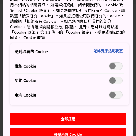
用本網站的相關資訊。 如需詳細資訊，請參閱我們的「Cookie 政
策」和「Cookie 設定」。 如果您同意使用我們所有的 Cookie，請
1043 Ichinomiya, Kita-ku, Okayama-shi,
點選「接受所有 Cookie」。如果您拒絕使用我們所有的 Cookie，
請點選 「拒絕所有 Cookie」。如果您同意使用我們的部分
Okayama-ken
Cookie，請將選擇開關移至啟用狀態。 此外，您可以隨時點選
「Cookie 政策 」第 3.2 條下的 「Cookie 設定」，變更或撤回您的
在 Google 地圖上檢視
同意。
Cookie 政策
取得轉乘資訊
始终处于活动状态
绝对必要的 Cookie
性能 Cookie
關鍵字
地圖
功能 Cookie
定向 Cookie
關鍵字
歷史
神社
寺廟與神社
全部拒絕
接受所有 Cookie