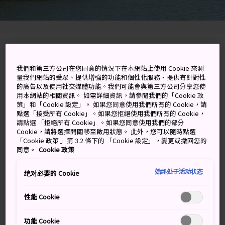
Tottori, Tottori-ken
我們和第三方公司在您同意的情況下在本網站上使用 Cookie 來測
在 Google 地圖上檢視
量我們網站的受眾、提供增強的功能和個性化服務、提供有針對性
的廣告以及使用社交媒體功能。我們可能會與第三方公司分享您使
取得轉乘資訊
用本網站的相關資訊。 如需詳細資訊，請參閱我們的「Cookie 政
策」和「Cookie 設定」。 如果您同意使用我們所有的 Cookie，請
點選「接受所有 Cookie」。如果您拒絕使用我們所有的 Cookie，
請點選 「拒絕所有 Cookie」。如果您同意使用我們的部分
Cookie，請將選擇開關移至啟用狀態。 此外，您可以隨時點選
關鍵字
地圖
「Cookie 政策 」第 3.2 條下的 「Cookie 設定」，變更或撤回您的
同意。
Cookie 政策
沉浸在神話中的大湖
始终处于活动状态
绝对必要的 Cookie
湖山池位於
鳥取市
以西，是一處風景如畫的潟湖。湖山
性能 Cookie
池周長大約 16 公里，公認是日本最大的池塘。湖山池的
水源來自六條河川，由一座狹窄的沙洲與日本海分隔。
功能 Cookie