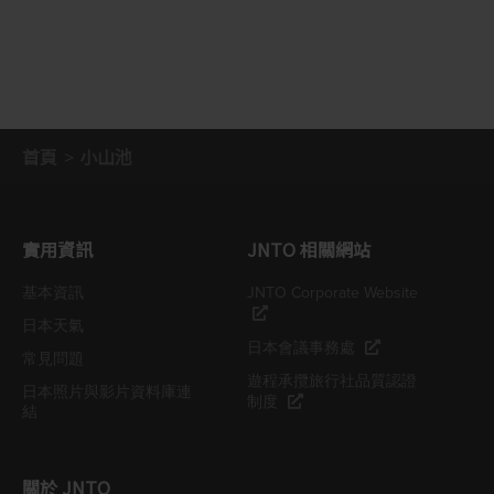
首頁
小山池
實用資訊
JNTO 相關網站
基本資訊
JNTO Corporate Website
日本天氣
日本會議事務處
常見問題
遊程承攬旅行社品質認證
日本照片與影片資料庫連
制度
結
關於 JNTO