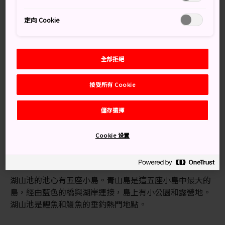
定向 Cookie
全部拒絕
接受所有 Cookie
交通方式
儲存選擇
從 JR 山陰本線的 JR 湖山站走路 15 分鐘，即可抵達池塘
東側。
Cookie 设置
五座小島
湖山池的池心有五座小島。青山島是這五座小島中最大的
島，經由藍色的橋與湖岸連接，島上有小公園和露營地。
湖山池是鯉魚和鰻魚的垂釣熱門地點。