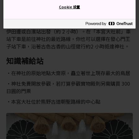
以往需要徒步走過崎嶇難行的朝聖山路才能到達熊野本
Cookie 设置
宮，現在只要乘搭巴士即可輕鬆抵達。
乘搭巴士前往，從新宮出發（1 小時 20 分鐘）、亦可從紀
伊田邊或白濱站出發（約 2 小時）。在「本宮大社前」車
站下車是前往神社的最近路線，你也可以選擇在發心門王
子站下車，沿著古色古香的山徑健行約2 小時抵達神社。
知識補給站
在神社的原始地點大齋原，矗立著世上現存最大的鳥居
神社免費開放參觀，若打算參觀寶物殿則另需購買 300
日圓的門票
本宮大社位於熊野古道朝聖路線的中心點