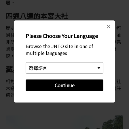
居。
四通八達的本宮大社
×
歷史悠久的
熊野古道朝聖路線
上的所有朝聖路線，均可
通往
熊野本宮大社神社
，並抵達神社的石梯。然而，並
Please Choose Your Language
非所有遊客均能夠像古代朝聖者般，花上數星期徒步走完
Browse the JNTO site in one of
崎嶇不平的山路。時至今日，神社備受一日遊的遊客青
multiple languages
睞，在新年期間尤其擠擁。
藏身於柏樹林中
相對於速玉和那智大社鮮明的朱紅色油漆，熊野本宮大社
Continue
木造外牆與天然景致融為一體，低調的設計更增添神聖莊
嚴氣息。整片的柏木皮屋頂尤其令人讚嘆。