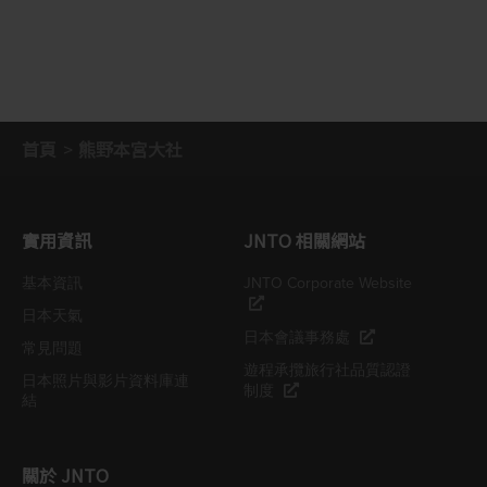
首頁
熊野本宮大社
實用資訊
JNTO 相關網站
基本資訊
JNTO Corporate Website
日本天氣
日本會議事務處
常見問題
遊程承攬旅行社品質認證
日本照片與影片資料庫連
制度
結
關於 JNTO