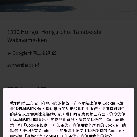
1110 Hongu, Hongu-cho, Tanabe-shi,
Wakayama-ken
在 Google 地圖上檢視
取得轉乘資訊
關鍵字
地圖
我們和第三方公司在您同意的情況下在本網站上使用 Cookie 來測
隱藏於和歌山崎嶇山林裡一座宏
量我們網站的受眾、提供增強的功能和個性化服務、提供有針對性
的廣告以及使用社交媒體功能。我們可能會與第三方公司分享您使
偉壯麗的神社
用本網站的相關資訊。 如需詳細資訊，請參閱我們的「Cookie 政
策」和「Cookie 設定」。 如果您同意使用我們所有的 Cookie，請
點選「接受所有 Cookie」。如果您拒絕使用我們所有的 Cookie，
位於紀伊山地深處的熊野本宮大社，是熊野三山的三大神
請點選 「拒絕所有 Cookie」。如果您同意使用我們的部分