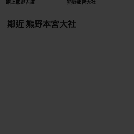
踏上熊野古道
熊野那智大社
鄰近 熊野本宮大社