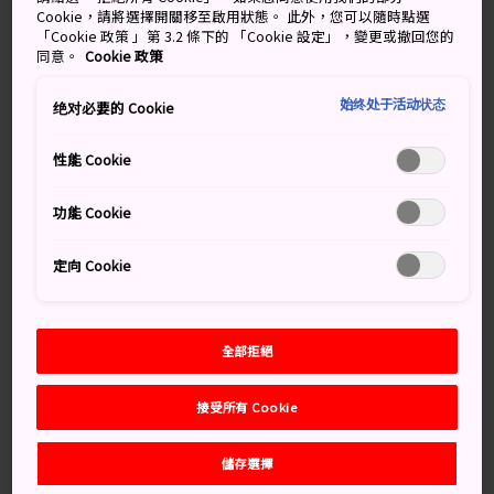
社之一。朝聖路上一路歷盡艱辛，長途跋涉，當筋疲力盡
Cookie，請將選擇開關移至啟用狀態。 此外，您可以隨時點選
「Cookie 政策 」第 3.2 條下的 「Cookie 設定」，變更或撤回您的
的朝聖者踏上通往神社的最後一級石階時，展現於眼前的
同意。
Cookie 政策
木造建築，將他們所有的疲憊都一掃而空。
始终处于活动状态
绝对必要的 Cookie
性能 Cookie
萬勿錯過
功能 Cookie
從發心門王子 (Hosshinmon Oji) 出發，途經中
邊路 (Nakahechi route) 是前往神社的傳統方式
定向 Cookie
整座建築以木榫卯結構取代釘子，展示別具匠心
的建築技術
8 月的八咫火節或熊野本宮大社的春季祭典
全部拒絕
接受所有 Cookie
如何前往
儲存選擇