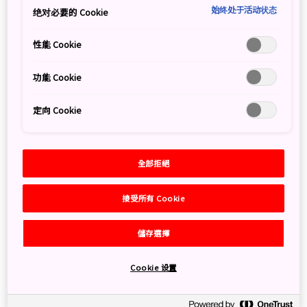
自然的探險之旅！
始终处于活动状态
绝对必要的 Cookie
性能 Cookie
功能 Cookie
體驗千年歷史朝聖之
路——熊野古道
定向 Cookie
全部拒絕
走訪吉野熊野國立公園，發掘大
自然之美
接受所有 Cookie
儲存選擇
Cookie 设置