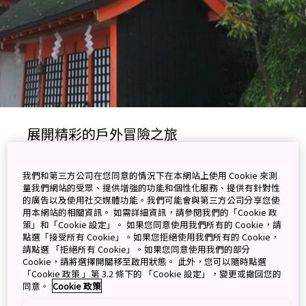
展開精彩的戶外冒險之旅
日本有近70%土地被森林覆蓋，是全球植被最豐富的旅遊勝
我們和第三方公司在您同意的情況下在本網站上使用 Cookie 來測
地之一，有戶外探險者天堂的美譽。日本擁有生物豐饒的林
量我們網站的受眾、提供增強的功能和個性化服務、提供有針對性
地、雪蓋高山、湍急河流以及長達 32,800 公里的海岸線，
的廣告以及使用社交媒體功能。我們可能會與第三方公司分享您使
足以讓一眾大自然愛好者樂而忘返。在日本的深山曠野中，
用本網站的相關資訊。 如需詳細資訊，請參閱我們的「Cookie 政
世世代代與大自然和諧共存的傳統里山（Satoyama）社
策」和「Cookie 設定」。 如果您同意使用我們所有的 Cookie，請
點選「接受所有 Cookie」。如果您拒絕使用我們所有的 Cookie，
區，也因為永續發展的戶外活動而重新為人熟悉。不論跟隨
請點選 「拒絕所有 Cookie」。如果您同意使用我們的部分
嚮導橫越鮮為人知的森林、在激流中體驗溪降、泛舟湖上享
Cookie，請將選擇開關移至啟用狀態。 此外，您可以隨時點選
受大自然的寧謐、沿朝聖之路遠足、在奇妙的水世界中浮
「Cookie 政策 」第 3.2 條下的 「Cookie 設定」，變更或撤回您的
潛，抑或在國家公園騎單車觀光，都可在日本的自然環境中
同意。
Cookie 政策
盡享各式各樣的休閒娛樂。不妨跳出框框，展開一趟擁抱大