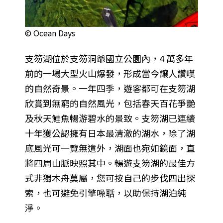
© Ocean Days
支笏湖位於支笏洞爺國立公園內，4 萬多年
前的一場大型火山爆發，形成當今讓人讚嘆
的自然奇景。一年四季，遊客都可在支笏湖
欣賞到無窮的自然風光，包括春天百花爭艷
及秋天鮭魚暢游碧水的景致。支笏湖已連續
十年獲公認擁有日本最清澈的湖水，除了湖
底風光可一覽無遺外，湖面也宛如鏡面，直
將四周山脈映照其中。暢遊支笏湖的最佳方
式非獨木舟莫屬，您可按自己的步伐四出探
索，也可避免引擎噪聒，以助保持湖泊純
淨。