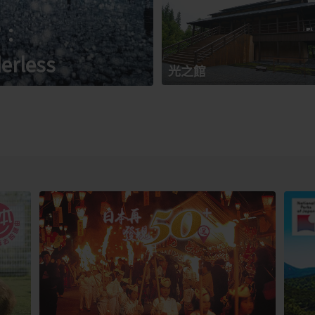
館：
erless
光之館