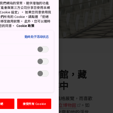
測量我們網站的受眾、提供增強的功能
可能會與第三方公司分享您使用本網
ookie 設定」。 如果您同意使用我
們所有的 Cookie，請點選 「拒絕
擇開關移至啟用狀態。 此外，您可以隨時
撤回您的同意。
Cookie 政策
始终处于活动状态
特色的日本博物館，藏
現代建築的大樓中
 世紀美術館
，參觀各種現代風格展覽，而喜歡
拒絕
接受所有 Cookie
的
國立國際美術館
或
東京國立博物館
。如
 - 1867 年）流行藝術家葛飾北齋和他的浮世