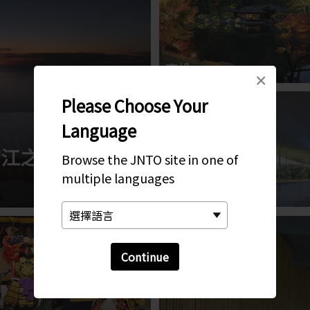
高松
×
Please Choose Your
Language
的江之浦測
Browse the JNTO site in one of
multiple languages
金澤 21 世紀美術館
Continue