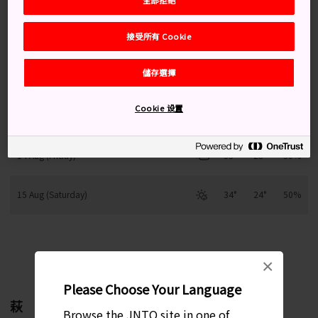
接受所有 Cookie
11 Aug (Tuesday)
33°
25°
40%
儲存選擇
12 Aug (Wednesday)
33°
23°
20%
Cookie 设置
13 Aug (Thursday)
34°
23°
20%
14 Aug (Friday)
33°
23°
50%
15 Aug (Saturday)
34°
24°
50%
每月變化趨勢
×
Please Choose Your Language
萩
Browse the JNTO site in one of