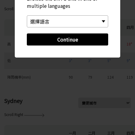
multiple languages
Scroll Right
一月
二月
三月
四月
Continue
高
9°
10°
13°
18°
低
3°
3°
5°
9°
降雨機率(mm)
90
79
124
119
Sydney
Scroll Right
一月
二月
三月
四月