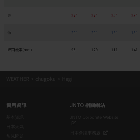
高
27°
27°
25°
23°
低
20°
20°
18°
15°
降雨機率(mm)
96
129
111
141
WEATHER
chugoku
Hagi
實用資訊
JNTO 相關網站
基本資訊
JNTO Corporate Website
日本天氣
日本會議事務處
常見問題