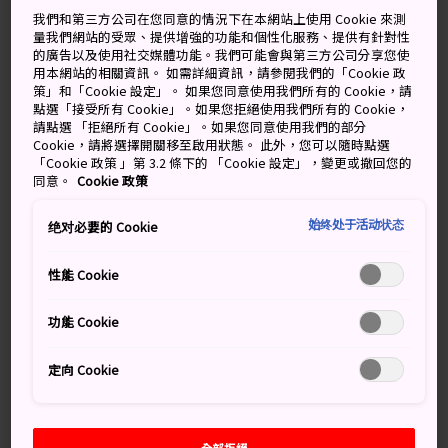
晴天
晴天
我們和第三方公司在您同意的情況下在本網站上使用 Cookie 來測
量我們網站的受眾、提供增強的功能和個性化服務、提供有針對性
的廣告以及使用社交媒體功能。我們可能會與第三方公司分享您使
高
低
降雨機率
高
低
降雨機率
用本網站的相關資訊。 如需詳細資訊，請參閱我們的「Cookie 政
策」和「Cookie 設定」。 如果您同意使用我們所有的 Cookie，請
35°
24°
10%
37°
26°
40%
點選「接受所有 Cookie」。如果您拒絕使用我們所有的 Cookie，
請點選 「拒絕所有 Cookie」。如果您同意使用我們的部分
Cookie，請將選擇開關移至啟用狀態。 此外，您可以隨時點選
「Cookie 政策 」第 3.2 條下的 「Cookie 設定」，變更或撤回您的
降雨
高
低
同意。
Cookie 政策
機率
始终处于活动状态
绝对必要的 Cookie
6 Aug (Thursday)
35°
24°
10%
性能 Cookie
7 Aug (Friday)
37°
26°
40%
功能 Cookie
8 Aug (Saturday)
36°
26°
50%
定向 Cookie
9 Aug (Sunday)
32°
24°
60%
10 Aug (Monday)
32°
25°
70%
全部拒絕