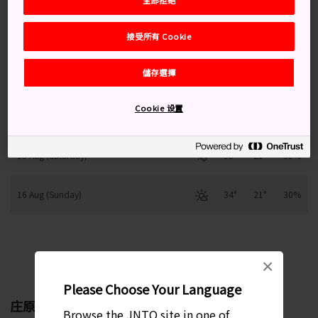
接受所有 Cookie
12 Aug (Wednesday)
33°
19°
30%
儲存選擇
13 Aug (Thursday)
33°
21°
30%
Cookie 设置
14 Aug (Friday)
35°
21°
20%
15 Aug (Saturday)
33°
21°
50%
16 Aug (Sunday)
34°
21°
30%
每月變化趨勢
×
Please Choose Your Language
庄原
Browse the JNTO site in one of