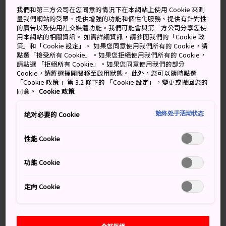
晴天
多雲短暫雨
我們和第三方公司在您同意的情況下在本網站上使用 Cookie 來測
量我們網站的受眾、提供增強的功能和個性化服務、提供有針對性
的廣告以及使用社交媒體功能。我們可能會與第三方公司分享您使
高
低
降雨機率
高
低
降雨機率
用本網站的相關資訊。 如需詳細資訊，請參閱我們的「Cookie 政
策」和「Cookie 設定」。 如果您同意使用我們所有的 Cookie，請
35°
22°
10%
33°
22°
60%
點選「接受所有 Cookie」。如果您拒絕使用我們所有的 Cookie，
請點選 「拒絕所有 Cookie」。如果您同意使用我們的部分
Cookie，請將選擇開關移至啟用狀態。 此外，您可以隨時點選
「Cookie 政策 」第 3.2 條下的 「Cookie 設定」，變更或撤回您的
降雨
高
低
同意。
Cookie 政策
機率
始终处于活动状态
绝对必要的 Cookie
7 Aug (Friday)
35°
22°
10%
性能 Cookie
8 Aug (Saturday)
33°
22°
60%
功能 Cookie
9 Aug (Sunday)
32°
21°
40%
定向 Cookie
10 Aug (Monday)
32°
17°
20%
11 Aug (Tuesday)
33°
17°
10%
全部拒絕