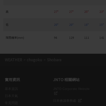
高
27°
27°
25°
23°
低
20°
20°
18°
15°
降雨機率(mm)
96
129
111
141
WEATHER
chugoku
Shobara
實用資訊
JNTO 相關網站
基本資訊
JNTO Corporate Website
日本天氣
日本會議事務處
常見問題