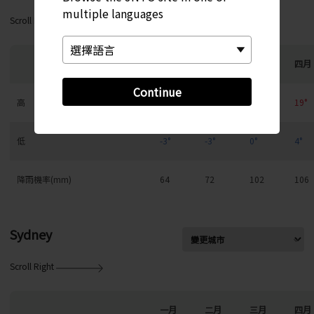
multiple languages
Scroll Right
一月
二月
三月
四月
Continue
高
6°
7°
12°
19°
低
-3°
-3°
0°
4°
降雨機率(mm)
64
72
102
106
Sydney
Scroll Right
一月
二月
三月
四月