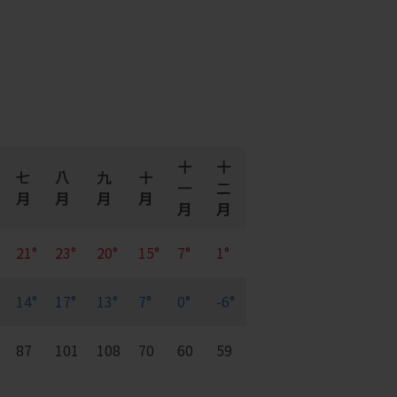
十
十
七
八
九
十
一
二
月
月
月
月
月
月
21°
23°
20°
15°
7°
1°
14°
17°
13°
7°
0°
-6°
87
101
108
70
60
59