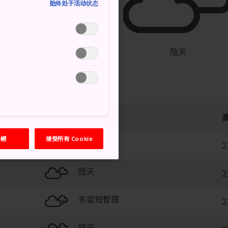
始终处于活动状态
°
17°
70%
陰天
拒絕
接受所有 Cookie
多雲短暫雨
2
陰天
2
多雲短暫雨
2
陰天