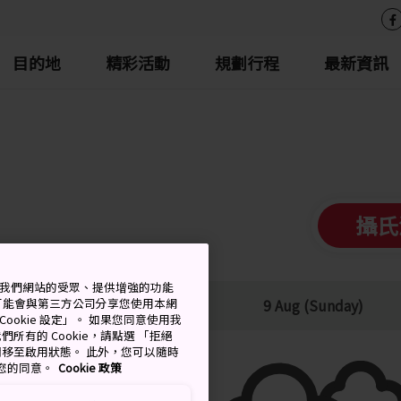
目的地
精彩活動
規劃行程
最新資訊
攝氏
測量我們網站的受眾、提供增強的功能
可能會與第三方公司分享您使用本網
低
降雨機率
9 Aug (Sunday)
ookie 設定」。 如果您同意使用我
們所有的 Cookie，請點選 「拒絕
擇開關移至啟用狀態。 此外，您可以隨時
撤回您的同意。
Cookie 政策