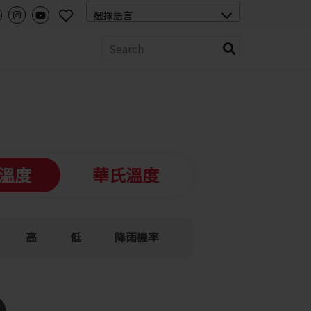
溫度
華氏溫度
高
低
降雨機率