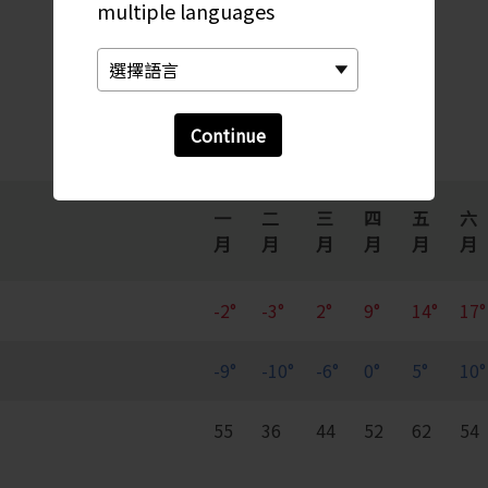
每月變化趨勢
multiple languages
Continue
一
二
三
四
五
六
月
月
月
月
月
月
-2°
-3°
2°
9°
14°
17°
-9°
-10°
-6°
0°
5°
10°
55
36
44
52
62
54