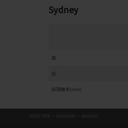
Sydney
高
低
降雨機率(mm)
WEATHER
hokkaido
Abashiri