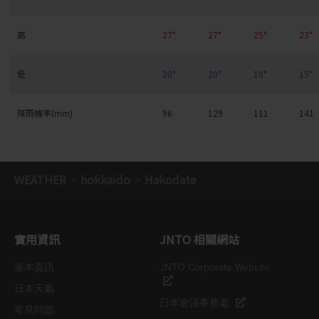
高
27°
27°
25°
23°
低
20°
20°
18°
15°
降雨機率(mm)
96
129
111
141
WEATHER
hokkaido
Hakodate
實用資訊
JNTO 相關網站
基本資訊
JNTO Corporate Website
日本天氣
日本會議事務處
常見問題