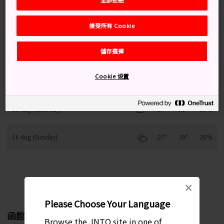
接受所有 Cookie
12 Aug (Wednesday)
26°
20°
30%
儲存選擇
13 Aug (Thursday)
24°
22°
60%
Cookie 设置
14 Aug (Friday)
24°
21°
30%
15 Aug (Saturday)
24°
21°
30%
16 Aug (Sunday)
27°
20°
20%
每月變化趨勢
×
Please Choose Your Language
函館
Browse the JNTO site in one of