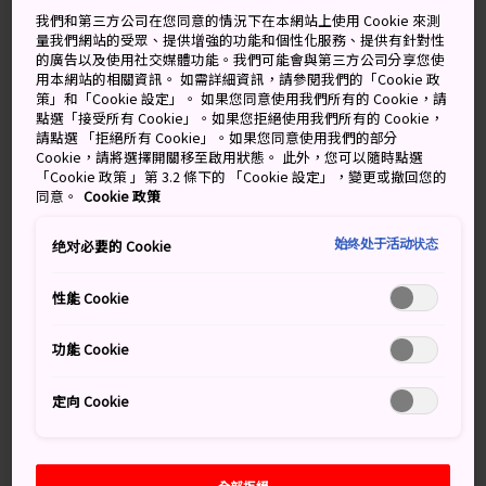
晴時多雲
陰天後偶陣放晴
我們和第三方公司在您同意的情況下在本網站上使用 Cookie 來測
量我們網站的受眾、提供增強的功能和個性化服務、提供有針對性
的廣告以及使用社交媒體功能。我們可能會與第三方公司分享您使
高
低
降雨機率
高
低
降雨機率
用本網站的相關資訊。 如需詳細資訊，請參閱我們的「Cookie 政
策」和「Cookie 設定」。 如果您同意使用我們所有的 Cookie，請
29°
21°
20%
28°
22°
40%
點選「接受所有 Cookie」。如果您拒絕使用我們所有的 Cookie，
請點選 「拒絕所有 Cookie」。如果您同意使用我們的部分
Cookie，請將選擇開關移至啟用狀態。 此外，您可以隨時點選
「Cookie 政策 」第 3.2 條下的 「Cookie 設定」，變更或撤回您的
降雨
高
低
同意。
Cookie 政策
機率
始终处于活动状态
绝对必要的 Cookie
7 Aug (Friday)
29°
21°
20%
性能 Cookie
8 Aug (Saturday)
28°
22°
40%
功能 Cookie
9 Aug (Sunday)
26°
20°
30%
定向 Cookie
10 Aug (Monday)
26°
19°
30%
11 Aug (Tuesday)
26°
17°
20%
全部拒絕