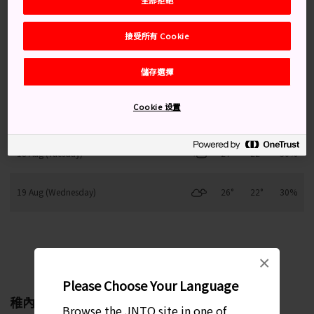
接受所有 Cookie
15 Aug (Saturday)
26°
20°
20%
儲存選擇
16 Aug (Sunday)
26°
19°
20%
Cookie 设置
17 Aug (Monday)
26°
20°
30%
18 Aug (Tuesday)
27°
22°
50%
19 Aug (Wednesday)
26°
22°
30%
每月變化趨勢
×
Please Choose Your Language
稚內
Browse the JNTO site in one of