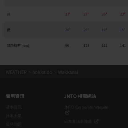
高
27°
27°
25°
23°
低
20°
20°
18°
15°
降雨機率(mm)
96
129
111
141
WEATHER
hokkaido
Wakkanai
實用資訊
JNTO 相關網站
基本資訊
JNTO Corporate Website
日本天氣
日本會議事務處
常見問題