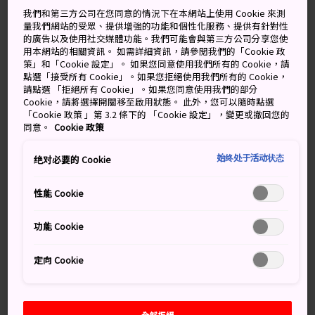
晴天轉陰天
陰天後放晴
我們和第三方公司在您同意的情況下在本網站上使用 Cookie 來測
量我們網站的受眾、提供增強的功能和個性化服務、提供有針對性
的廣告以及使用社交媒體功能。我們可能會與第三方公司分享您使
高
低
降雨機率
高
低
降雨機率
用本網站的相關資訊。 如需詳細資訊，請參閱我們的「Cookie 政
策」和「Cookie 設定」。 如果您同意使用我們所有的 Cookie，請
21°
16°
30%
26°
19°
30%
點選「接受所有 Cookie」。如果您拒絕使用我們所有的 Cookie，
請點選 「拒絕所有 Cookie」。如果您同意使用我們的部分
Cookie，請將選擇開關移至啟用狀態。 此外，您可以隨時點選
「Cookie 政策 」第 3.2 條下的 「Cookie 設定」，變更或撤回您的
降雨
高
低
同意。
Cookie 政策
機率
始终处于活动状态
绝对必要的 Cookie
10 Aug (Monday)
21°
16°
30%
性能 Cookie
11 Aug (Tuesday)
26°
19°
30%
功能 Cookie
12 Aug (Wednesday)
26°
20°
20%
定向 Cookie
13 Aug (Thursday)
27°
21°
20%
14 Aug (Friday)
26°
21°
20%
全部拒絕