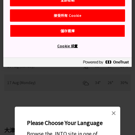
接受所有 Cookie
13 Aug (Thursday)
32°
24°
40%
儲存選擇
14 Aug (Friday)
33°
25°
10%
Cookie 设置
15 Aug (Saturday)
33°
24°
40%
16 Aug (Sunday)
33°
25°
20%
17 Aug (Monday)
34°
26°
30%
每月變化趨勢
×
Please Choose Your Language
大津
Browse the JNTO site in one of