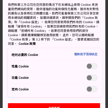
晴時偶陣雨
晴時陣雨
我們和第三方公司在您同意的情況下在本網站上使用 Cookie 來測
量我們網站的受眾、提供增強的功能和個性化服務、提供有針對性
的廣告以及使用社交媒體功能。我們可能會與第三方公司分享您使
高
低
降雨機率
高
低
降雨機率
用本網站的相關資訊。 如需詳細資訊，請參閱我們的「Cookie 政
策」和「Cookie 設定」。 如果您同意使用我們所有的 Cookie，請
34°
25°
60%
33°
25°
50%
點選「接受所有 Cookie」。如果您拒絕使用我們所有的 Cookie，
請點選 「拒絕所有 Cookie」。如果您同意使用我們的部分
Cookie，請將選擇開關移至啟用狀態。 此外，您可以隨時點選
「Cookie 政策 」第 3.2 條下的 「Cookie 設定」，變更或撤回您的
降雨
高
低
同意。
Cookie 政策
機率
始终处于活动状态
绝对必要的 Cookie
8 Aug (Saturday)
34°
25°
60%
性能 Cookie
9 Aug (Sunday)
33°
25°
50%
功能 Cookie
10 Aug (Monday)
31°
23°
10%
定向 Cookie
11 Aug (Tuesday)
29°
23°
90%
12 Aug (Wednesday)
30°
24°
50%
全部拒絕