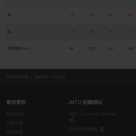
高
27°
27°
25°
23°
低
20°
20°
18°
15°
降雨機率(mm)
96
129
111
141
WEATHER
kansai
Otsu
實用資訊
JNTO 相關網站
基本資訊
JNTO Corporate Website
日本天氣
日本會議事務處
常見問題