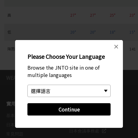
高
27°
27°
25°
23°
低
20°
20°
18°
15°
×
降雨機率(mm)
96
129
111
141
Please Choose Your Language
Browse the JNTO site in one of
multiple languages
WEATHER
kanto
Utsunomiya
實用資訊
JNTO 相關網站
Continue
基本資訊
JNTO Corporate Website
日本天氣
日本會議事務處
常見問題