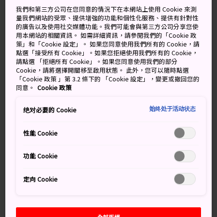
晴時偶陣雨
多雲短暫雨
我們和第三方公司在您同意的情況下在本網站上使用 Cookie 來測
量我們網站的受眾、提供增強的功能和個性化服務、提供有針對性
的廣告以及使用社交媒體功能。我們可能會與第三方公司分享您使
高
低
降雨機率
高
低
降雨機率
用本網站的相關資訊。 如需詳細資訊，請參閱我們的「Cookie 政
策」和「Cookie 設定」。 如果您同意使用我們所有的 Cookie，請
33°
24°
50%
32°
23°
50%
點選「接受所有 Cookie」。如果您拒絕使用我們所有的 Cookie，
請點選 「拒絕所有 Cookie」。如果您同意使用我們的部分
Cookie，請將選擇開關移至啟用狀態。 此外，您可以隨時點選
「Cookie 政策 」第 3.2 條下的 「Cookie 設定」，變更或撤回您的
降雨
高
低
同意。
Cookie 政策
機率
始终处于活动状态
绝对必要的 Cookie
9 Aug (Sunday)
33°
24°
50%
性能 Cookie
10 Aug (Monday)
32°
23°
50%
功能 Cookie
11 Aug (Tuesday)
30°
21°
80%
定向 Cookie
12 Aug (Wednesday)
28°
22°
90%
13 Aug (Thursday)
30°
21°
60%
全部拒絕