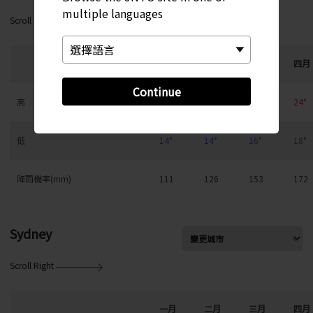
multiple languages
Scroll Right
一月
二月
三月
四月
Continue
高
19°
20°
21°
24°
低
14°
14°
16°
18°
降雨機率(mm)
111
126
153
172
Sydney
Scroll Right
一月
二月
三月
四月