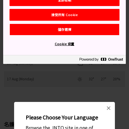
接受所有 Cookie
13 Aug (Thursday)
33°
27°
40%
儲存選擇
14 Aug (Friday)
33°
27°
50%
Cookie 设置
15 Aug (Saturday)
33°
27°
20%
16 Aug (Sunday)
32°
27°
30%
17 Aug (Monday)
32°
27°
20%
每月變化趨勢
×
Please Choose Your Language
名護
Browse the JNTO site in one of