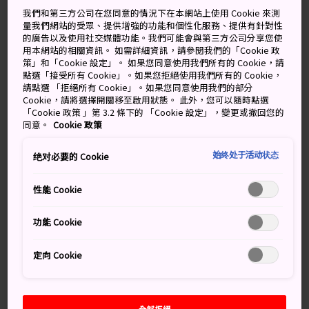
暴風雨
雨天，偶陣停
我們和第三方公司在您同意的情況下在本網站上使用 Cookie 來測
量我們網站的受眾、提供增強的功能和個性化服務、提供有針對性
的廣告以及使用社交媒體功能。我們可能會與第三方公司分享您使
高
低
降雨機率
高
低
降雨機率
用本網站的相關資訊。 如需詳細資訊，請參閱我們的「Cookie 政
策」和「Cookie 設定」。 如果您同意使用我們所有的 Cookie，請
29°
27°
100%
32°
28°
80%
點選「接受所有 Cookie」。如果您拒絕使用我們所有的 Cookie，
請點選 「拒絕所有 Cookie」。如果您同意使用我們的部分
Cookie，請將選擇開關移至啟用狀態。 此外，您可以隨時點選
「Cookie 政策 」第 3.2 條下的 「Cookie 設定」，變更或撤回您的
降雨
高
低
同意。
Cookie 政策
機率
始终处于活动状态
绝对必要的 Cookie
8 Aug (Saturday)
29°
27°
100%
性能 Cookie
9 Aug (Sunday)
32°
28°
80%
功能 Cookie
10 Aug (Monday)
33°
28°
60%
定向 Cookie
11 Aug (Tuesday)
32°
28°
70%
12 Aug (Wednesday)
33°
27°
40%
全部拒絕