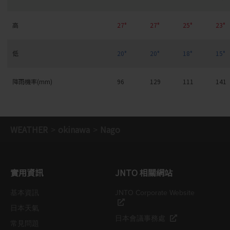
高
27°
27°
25°
23°
低
20°
20°
18°
15°
降雨機率(mm)
96
129
111
141
WEATHER
okinawa
Nago
實用資訊
JNTO 相關網站
基本資訊
JNTO Corporate Website
日本天氣
日本會議事務處
常見問題