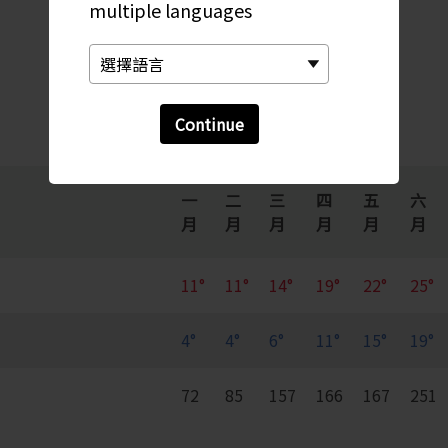
每月變化趨勢
multiple languages
Continue
一
二
三
四
五
六
月
月
月
月
月
月
11°
11°
14°
19°
22°
25°
4°
4°
6°
11°
15°
19°
72
85
157
166
167
251