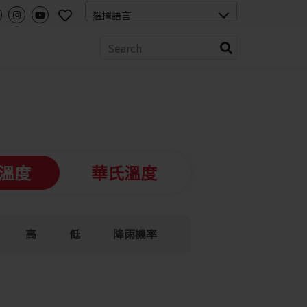
溫度
華氏溫度
高
低
降雨機率