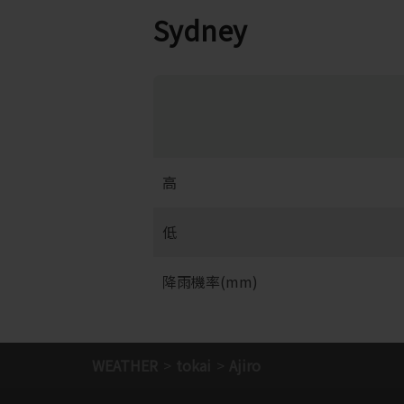
Sydney
高
低
降雨機率(mm)
WEATHER
tokai
Ajiro