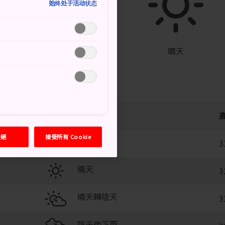
始终处于活动状态
°
25°
60%
晴天
拒絕
接受所有 Cookie
晴時陣雨
3
晴天
3
晴天轉陰天
3
陰天後下雨