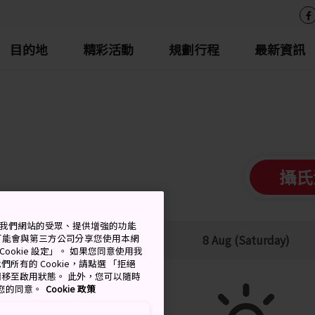
目的地
精彩活動
規劃行程
最新資訊
攝氏
測量我們網站的受眾、提供增強的功能
可能會與第三方公司分享您使用本網
低
降雨機率
8 Aug (Saturday)
ookie 設定」。 如果您同意使用我
們所有的 Cookie，請點選 「拒絕
擇開關移至啟用狀態。 此外，您可以隨時
撤回您的同意。
Cookie 政策