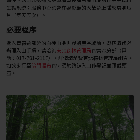
前往。您可以透過展版與模型瞭解白神山地的野生生物和
生態系統；服務中心也會在觀影廳的大螢幕上播放當地短
片（每天五次）。
必要程序
進入青森縣部分的白神山地世界遺產區域前，遊客請務必
辦理入山手續，請洽詢
東北森林管理局
青森分部（電
話：017-781-2117）。詳情請瀏覽東北森林管理局網頁。
如欲步行至
暗門瀑布
，須於路線入口作登記並佩戴頭
盔。