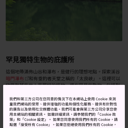
罕見獨特生物的庇護所
這個地帶滿佈山谷和瀑布，是健行的理想地點。探索溪谷
暗門瀑布
和有垂釣者天堂之稱的「太良峽」。這裡可以
欣賞到某些世上最獨特的植物，還有罕見的動物，包括列
入國家天然紀念物的受保護物種睡鼠、黑啄木鳥、日本髭
羚和金鷹等。初夏到此一遊可看到翠綠群山，或於秋天滿
我們和第三方公司在您同意的情況下在本網站上使用 Cookie 來測
量我們網站的受眾、提供增強的功能和個性化服務、提供有針對性
山染紅的樹葉。
的廣告以及使用社交媒體功能。我們可能會與第三方公司分享您使
用本網站的相關資訊。 如需詳細資訊，請參閱我們的「Cookie 政
策」和「Cookie 設定」。 如果您同意使用我們所有的 Cookie，請
點選「接受所有 Cookie」。如果您拒絕使用我們所有的 Cookie，