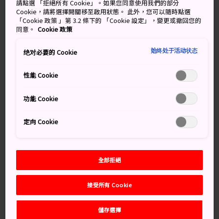
請點選 「拒絕所有 Cookie」。如果您同意使用我們的部分
Cookie，請將選擇開關移至啟用狀態。 此外，您可以隨時點選
「Cookie 政策 」第 3.2 條下的 「Cookie 設定」，變更或撤回您的
同意。
Cookie 政策
始终处于活动状态
绝对必要的 Cookie
性能 Cookie
功能 Cookie
定向 Cookie
呼喚所有健行者
全部拒絕
健行者可沿著維護良好的暗門溪谷路線，步行約 1 小時 10
接受所有 Cookie
分鐘即可到達三段式的
暗門瀑布
。若你想更認真地健
行，有一條路通往白神岳和天狗岳的山頂。
儲存選擇