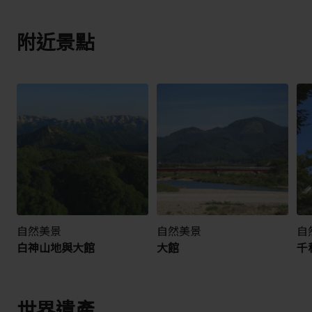
附近景點
自然美景
自然美景
自
白神山地與大館
大館
千
世界遺產