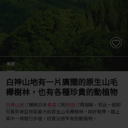
概要
白神山地有一片廣闊的原生山毛
櫸樹林，也有各種珍貴的動植物
白神山地
橫跨日本
青森
和
秋田
兩個縣，到此一遊即
可看到東亞地區最大的原生山毛櫸樹林。綁好鞋帶、踏上
其中一條健行步道，欣賞沿途罕有的動植物。