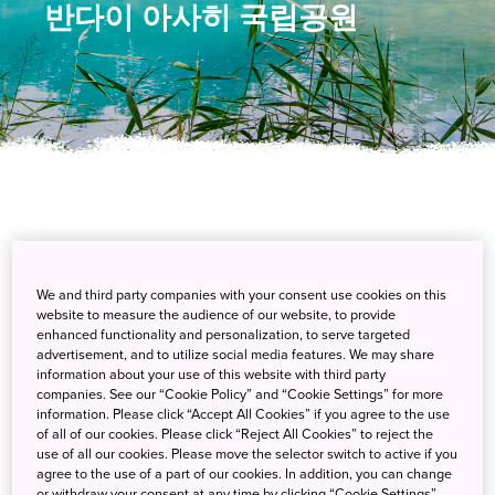
반다이 아사히 국립공원
We and third party companies with your consent use cookies on this
website to measure the audience of our website, to provide
enhanced functionality and personalization, to serve targeted
후쿠시마 또는 고리야마에서 오시는 경우:
1시간~2시간
advertisement, and to utilize social media features. We may share
information about your use of this website with third party
센다이에서 오시는 경우:
2시간~4시간
companies. See our “Cookie Policy” and “Cookie Settings” for more
information. Please click “Accept All Cookies” if you agree to the use
니가타역에서 오시는 경우:
2시간~4시간
of all of our cookies. Please click “Reject All Cookies” to reject the
use of all our cookies. Please move the selector switch to active if you
야마가타에서 오시는 경우:
1시간
agree to the use of a part of our cookies. In addition, you can change
or withdraw your consent at any time by clicking “Cookie Settings”