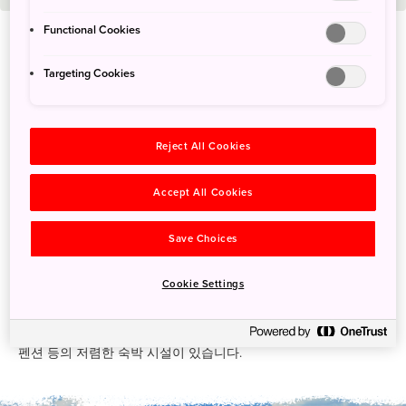
Functional Cookies
공원 개요
Targeting Cookies
게라마 제도 주변의 산호 248개 종류에는 평평한 산호와 가지 모
양의 산호, 암초를 형성하는 뿔 모양의 산호가 포함되어 있으며 이
러한 형태는 비현실적인 바다의 풍경을 자아냅니다.
Reject All Cookies
매년 12월 말부터 4월 초까지, 수많은 혹등고래가 번식을 위해 게
라마 제도 주변의 바다로 이주해 오기 때문에 게라마 제도는 고래
Accept All Cookies
를 구경하기에 제일 좋은 장소 중 하나입니다. 고래들은 13m~15m
길이로 몸무게는 30톤에 달합니다.
Save Choices
오키나와 본섬에 자리한 나하시의 도마리 항구에서 고속 페리나
일반 페리가 게라마쇼토 제도를 오갑니다. 가장 빠른 보트는 도카
Cookie Settings
시키섬까지 단 35분이면 도착하며 마을 보트가 세 섬을 오가며 운
행되고 있습니다. 이 여러 섬에는 다이빙 상점과 더불어 민슈쿠와
펜션 등의 저렴한 숙박 시설이 있습니다.