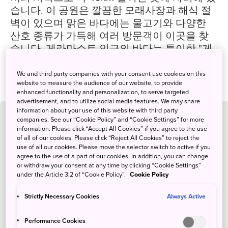
습니다. 이 공원은 깔끔한 모래사장과 해식 절
벽이 있으며 맑은 바다에는 물고기와 다양한
산호 종류가 가득해 여러 방문객이 이곳을 찾
습니다. 게라마쇼토 인근의 바다는 특이한 "게
라마 블루" 빛깔로 유명하며, 스노클링, 스쿠버
다이빙, 고래 구경을 즐기기에 아주 좋은 곳입
We and third party companies with your consent use cookies on this
website to measure the audience of our website, to provide
니다.
enhanced functionality and personalization, to serve targeted
advertisement, and to utilize social media features. We may share
information about your use of this website with third party
놓치지 마세요
companies. See our “Cookie Policy” and “Cookie Settings” for more
information. Please click “Accept All Cookies” if you agree to the use
of all of our cookies. Please click “Reject All Cookies” to reject the
구반다키 전망대나 아하렌 해변에서 일몰 감상하기
use of all our cookies. Please move the selector switch to active if you
데루야마 가든 트레일을 따라 트레킹하며 야생 동식물 구경하
agree to the use of a part of our cookies. In addition, you can change
기
or withdraw your consent at any time by clicking “Cookie Settings”
under the Article 3.2 of “Cookie Policy”.
Cookie Policy
후루자마미 해변의 열대 물고기와 산호초 주변에서 스노클링
즐기기
Strictly Necessary Cookies
Always Active
완벽하게 보존된 19세기 오키나와 주택인 다카라 레지던스 방
문하기
Performance Cookies