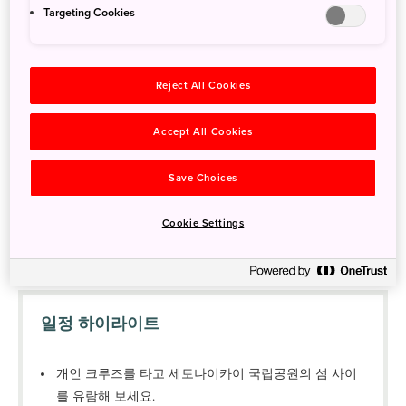
여행 개요
Targeting Cookies
개인 크루즈를 타고 떠나는 나오시마 가
1일 차
이드 투어
Reject All Cookies
2일 차
데시마의 현지 별미
3일 차
계절에 따른 쇼도시마 주변 관광
Accept All Cookies
Save Choices
세토 내해를 도는 모험을 통해 섬이 예술과 문화의 중심이 될 때 어
떤 일이 생기는지 확인해 보세요. 편안한 여행을 위한 전세 크루즈
Cookie Settings
로 나오시마, 데시마, 쇼도시마를 오가며 놀라운 역사와 기억에 남
을 박물관과 설치예술, 아름다운 풍경을 감상하세요.
일정 하이라이트
개인 크루즈를 타고 세토나이카이 국립공원의 섬 사이
를 유람해 보세요.