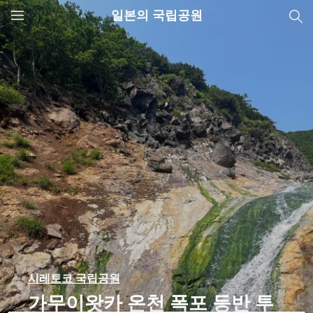
일본의 국립공원
JNTO
MENU
시레토코 국립공원
가무이왓카 온천 폭포 등반 투