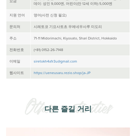
요금
데이: 성인 9,000엔, 어린이(만 12세 이하) 5,000엔
지원 언어
영어(사전 신청 필요)
문의처
시레토코 기요사토초 우에네우사루 미도리
주소
71-11 Midorimachi, Kiyosato, Shari District, Hokkaido
전화번호
(+81) 0152-26-7148
이메일
siretokh4a1r3u@gmail.com
웹사이트
https://ueneusaru.rezio.shop/ja-JP
다른 즐길 거리