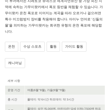
이 투어에서는 시레토코 유네스코 세계자연유산 중 가장 외진 지
역에 속하는 가무이왓카에서 폭포 등반을 체험할 수 있습니다. 가
무이왓카 온천 폭포로 이어지는 계곡을 따라 오르거나 걸으려면
특수 미끄럼방지 장비를 착용해야 합니다. 아이누 언어로 ‘신들의
물’을 의미하는 가무이왓카는 희귀한 유형의 온천 폭포에 해당합
니다.
온천
수상 스포츠
활동
가이드 활동
캐니어닝
세부 사항
운영 기간
여름(6월~8월), 가을(9월~11월)
총 시간
풀데이: 약 6시간 하프데이: 약 3시간
풀데이: 성인 15,000엔, 어린이(만 12세 이하) 7,500엔 하프